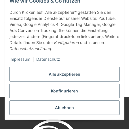
Wie wir Cookies & Co nutzen
Unterschrift des/der Verbraucher(s) (nur bei Mitteilung auf
Papier)
Durch Klicken auf „Alle akzeptieren“ gestatten Sie den
Einsatz folgender Dienste auf unserer Website: YouTube,
_________________________
Vimeo, Google Analytics 4, Google Tag Manager, Google
Datum
Ads Conversion Tracking. Sie können die Einstellung
jederzeit ändern (Fingerabdruck-Icon links unten). Weitere
(*) Unzutreffendes streichen
Details finden Sie unter
Konfigurieren
und in unserer
Datenschutzerklärung
.
Impressum
|
Datenschutz
Alle akzeptieren
Stand: 30.07.2026, 15:31:16
Konfigurieren
Ablehnen