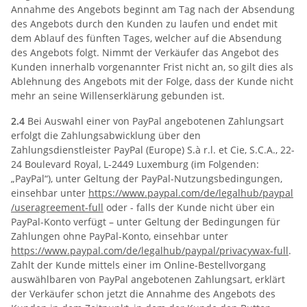
Annahme des Angebots beginnt am Tag nach der Absendung
des Angebots durch den Kunden zu laufen und endet mit
dem Ablauf des fünften Tages, welcher auf die Absendung
des Angebots folgt. Nimmt der Verkäufer das Angebot des
Kunden innerhalb vorgenannter Frist nicht an, so gilt dies als
Ablehnung des Angebots mit der Folge, dass der Kunde nicht
mehr an seine Willenserklärung gebunden ist.
2.4
Bei Auswahl einer von PayPal angebotenen Zahlungsart
erfolgt die Zahlungsabwicklung über den
Zahlungsdienstleister PayPal (Europe) S.à r.l. et Cie, S.C.A., 22-
24 Boulevard Royal, L-2449 Luxemburg (im Folgenden:
„PayPal“), unter Geltung der PayPal-Nutzungsbedingungen,
einsehbar unter
https://www.paypal.com
/de
/legalhub
/paypal
/useragreement-full
oder - falls der Kunde nicht über ein
PayPal-Konto verfügt – unter Geltung der Bedingungen für
Zahlungen ohne PayPal-Konto, einsehbar unter
https://www.paypal.com
/de
/legalhub
/paypal
/privacywax-full
.
Zahlt der Kunde mittels einer im Online-Bestellvorgang
auswählbaren von PayPal angebotenen Zahlungsart, erklärt
der Verkäufer schon jetzt die Annahme des Angebots des