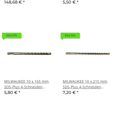
310004237 - NORTON
Hammerbohrer MX4 SDS-
148,68 €
*
5,50 €
*
CLIPPER Ersatzteile
Plus I 0,055kg 4932352025
SALE 57%
SALE 55%
MILWAUKEE 10 x 165 mm,
MILWAUKEE 10 x 215 mm,
SDS-Plus 4-Schneiden
SDS-Plus 4-Schneiden
Hammerbohrer MX4 SDS-
Hammerbohrer MX4 SDS-
5,80 €
*
7,20 €
*
Plus I 0,072kg 4932352026
Plus I 0,09kg 4932352027