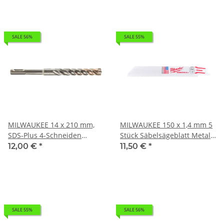
SALE 56%
SALE 55%
MILWAUKEE 14 x 210 mm,
MILWAUKEE 150 x 1,4 mm 5
SDS-Plus 4-Schneiden
Stück Säbelsägeblatt Metall
Hammerbohrer MX4 SDS-
I 0,102kg 48005184
12,00 €
*
11,50 €
*
Plus I 0,108kg 4932352037
SALE 55%
SALE 56%