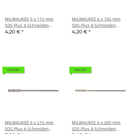
MILWAUKEE 6 x 115 mm,
MILWAUKEE 6 x 165 mm,
SDS-Plus 4-Schneiden
SDS-Plus 4-Schneiden
Hammerbohrer MX4 SDS-
Hammerbohrer MX4 SDS-
4,20 €
*
4,20 €
*
Plus I 0,042kg 4932352011
Plus I 0,028kg 4932352012
SALE 55%
SALE 53%
MILWAUKEE 6 x 215 mm,
MILWAUKEE 6 x 265 mm,
SDS-Plus 4-Schneiden
SDS-Plus 4-Schneiden