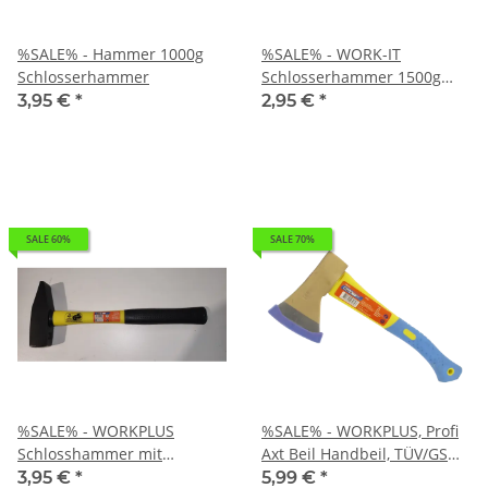
%SALE% - Hammer 1000g
%SALE% - WORK-IT
Schlosserhammer
Schlosserhammer 1500g
Stiel 340mm
3,95 €
*
2,95 €
*
SALE 60%
SALE 70%
%SALE% - WORKPLUS
%SALE% - WORKPLUS, Profi
Schlosshammer mit
Axt Beil Handbeil, TÜV/GS
Fiberglasstiel, 1000g WP GS
gepr. mit Fiberglasstiel 600g
3,95 €
*
5,99 €
*