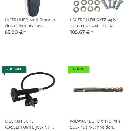
LASERLINER MultiScanner
LAUFROLLEN SATZ (4) Nr.
Plus Elektronisches
310004676 - NORTON
Ortungsgerät
CLIPPER Ersatzteile
65,00 €
*
105,67 €
*
AUF LAGER
SALE 58%
MECHANISCHE
MILWAUKEE 10 x 115 mm,
WASSERPUMPE JCW Nr.
SDS-Plus 4-Schneiden