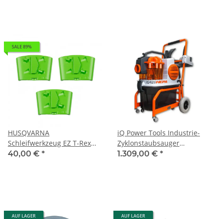
SALE 89%
HUSQVARNA
iQ Power Tools Industrie-
Schleifwerkzeug EZ T-Rex
Zyklonstaubsauger
Classic A PS 3er Pack
iQ426HEPA mit HEPA-Filter,
40,00 €
*
1.309,00 €
*
27 kg
AUF LAGER
AUF LAGER