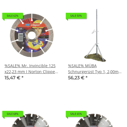
SALE 62%
SALE 50%
%SALE% Mr. Invincible 125
%SALE% MÜBA
x22,23 mm I Norton Clipper
Schnurgerüst Typ 1, 2,00m
Diamantscheibe
langes Rohr Ø48,3mm mit
15,47 €
*
56,23 €
*
Trennscheibe 70184603343
angeschweißten Erdnagel,
verzinkt
SALE 68%
SALE 65%