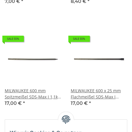
Hammerbohrer MX4 SDS-
Hammerbohrer MX4 SDS-
7,00 €
*
8,40 €
*
Plus I 0,048kg 4932352013
Plus I 0,061kg 4932352014
SALE 55%
SALE 55%
MILWAUKEE 600 mm
MILWAUKEE 600 x 25 mm
Spitzmeißel SDS-Max I 1,1kg
Flachmeißel SDS-Max I
4932343736
1,12kg 4932343739
17,00 €
*
17,00 €
*