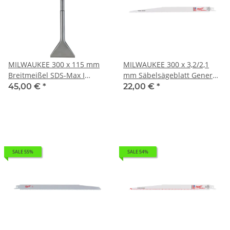
MILWAUKEE 300 x 115 mm
MILWAUKEE 300 x 3,2/2,1
Breitmeißel SDS-Max I
mm Säbelsägeblatt General
0,91kg 4932343745
Purpose, flexibel I 0,254kg
45,00 €
*
22,00 €
*
48005094
SALE 55%
SALE 54%