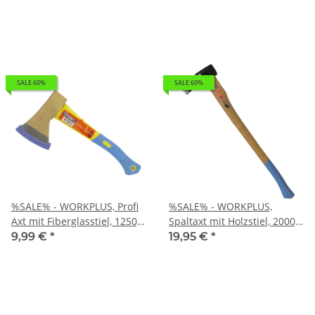
gepr.
SALE 60%
SALE 60%
%SALE% - WORKPLUS, Profi
%SALE% - WORKPLUS,
Axt mit Fiberglasstiel, 1250g,
Spaltaxt mit Holzstiel, 2000g,
TÜV/GS gepr. 70cm lang
TÜV/GS gepr. 80cm lang
9,99 €
*
19,95 €
*