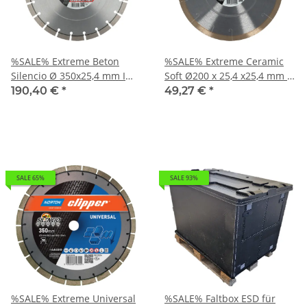
%SALE% Extreme Beton
%SALE% Extreme Ceramic
Silencio Ø 350x25,4 mm I
Soft Ø200 x 25,4 x25,4 mm I
Norton Clipper
Norton Clipper
190,40 €
*
49,27 €
*
Diamantscheibe
Diamantscheibe
Trennscheibe 70184628999
Trennscheibe 70184603234
SALE 65%
SALE 93%
%SALE% Extreme Universal
%SALE% Faltbox ESD für