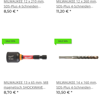
MILWAUKEE 12 x 210 mm,
MILWAUKEE 12 x 260 mm,
SDS-Plus 4-Schneiden
SDS-Plus 4-Schneiden
Hammerbohrer MX4 SDS-
Hammerbohrer MX4 SDS-
8,50 €
*
11,20 €
*
Plus I 0,115kg 4932352032
Plus I 0,138kg 4932352033
SALE 55%
SALE 56%
MILWAUKEE 13 x 65 mm, M8
MILWAUKEE 14 x 160 mm,
magnetisch SHOCKWAVE
SDS-Plus 4-Schneiden
Steckschlüssel 1/4 I 0,043kg
Hammerbohrer MX4 SDS-
8,70 €
*
10,50 €
*
4932492443
Plus I 0,102kg 4932352036