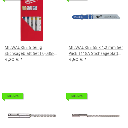
MILWAUKEE 5-teilig
MILWAUKEE 55 x 1,2 mm 5er
Stichsägeblatt Set I 0,035kg
Pack T118A Stichsägeblatt
4932345825
Metall I 0,03kg 4932254063
4,20 €
*
4,50 €
*
SALE 58%
SALE 58%