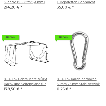
Silencio Ø 350*x25,4 mm I
Europaletten Gebraucht
Norton Clipper
Großraumbehälter aus
214,20 €
*
35,00 €
*
Diamantscheibe
Kunststoff
Trennscheibe 70184628998
SALE 64%
SALE 40%
%SALE% Gebrauchte MÜBA
%SALE% Karabinerhaken
Dach- und Seitenplane für
50mm x 5mm Stahl verzinkt
Bauzaunzelt
Schnapphaken
178,50 €
*
0,25 €
*