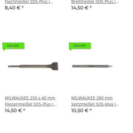
Flachmeißel SDS-Plus I
Breitmeißel SDS-Plus I
0,25kg 4932339626
0,287kg 4932367146
8,40 €
*
14,50 €
*
SALE 55%
SALE 54%
MILWAUKEE 250 x 40 mm
MILWAUKEE 280 mm
Fliesenmeißel SDS-Plus I
Spitzmeißel SDS-Max I
0,334kg 4932353424
0,49kg 4932343734
14,50 €
*
10,50 €
*