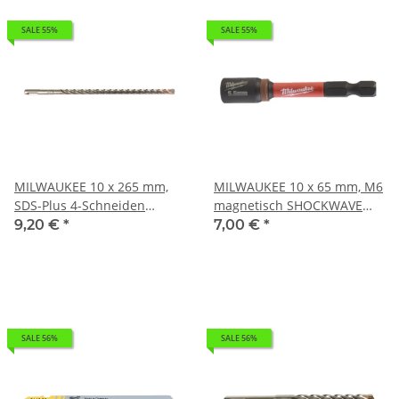
SALE 55%
SALE 55%
MILWAUKEE 10 x 265 mm,
MILWAUKEE 10 x 65 mm, M6
SDS-Plus 4-Schneiden
magnetisch SHOCKWAVE
Hammerbohrer MX4 SDS-
Steckschlüssel 1/4 I 0,035kg
9,20 €
*
7,00 €
*
Plus I 0,12kg 4932352028
4932492441
SALE 56%
SALE 56%