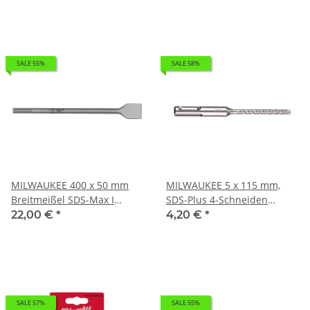
SALE 55%
SALE 58%
MILWAUKEE 400 x 50 mm
MILWAUKEE 5 x 115 mm,
Breitmeißel SDS-Max I
SDS-Plus 4-Schneiden
0,87kg 4932343743
Hammerbohrer MX4 SDS-
22,00 €
*
4,20 €
*
Plus I 0,039kg 4932352007
SALE 57%
SALE 55%