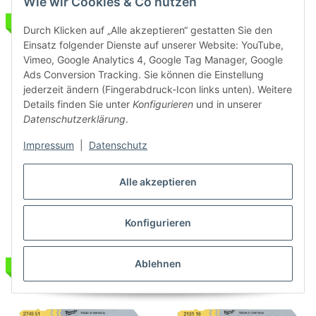
Wie wir Cookies & Co nutzen
SALE 54%
SALE 58%
Durch Klicken auf „Alle akzeptieren“ gestatten Sie den
Einsatz folgender Dienste auf unserer Website: YouTube,
Vimeo, Google Analytics 4, Google Tag Manager, Google
Ads Conversion Tracking. Sie können die Einstellung
jederzeit ändern (Fingerabdruck-Icon links unten). Weitere
Details finden Sie unter
Konfigurieren
und in unserer
Datenschutzerklärung
.
MILWAUKEE 75 x 2,5 mm 5
MILWAUKEE 75 x 2,5 mm 5er
Impressum
|
Datenschutz
Stück Stichsägeblatt Holz
Pack T101B Stichsägeblatt
Kurvenschnitte I 0,034kg
Holz splitterfreie Schnitte I
12,00 €
*
4,50 €
*
Alle akzeptieren
4932430143
0,04kg 4932254061
Konfigurieren
Ablehnen
SALE 57%
SALE 56%