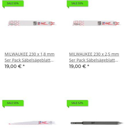
SALE 55%
SALE 55%
MILWAUKEE 230 x 1,8 mm
MILWAUKEE 230 x 2,5 mm
5er Pack Säbelsägeblatt
5er Pack Säbelsägeblatt
Metall THE TORCH I 0,24kg
Metall THE TORCH I 0,236kg
19,00 €
*
19,00 €
*
48005787
48005713
SALE 55%
SALE 52%