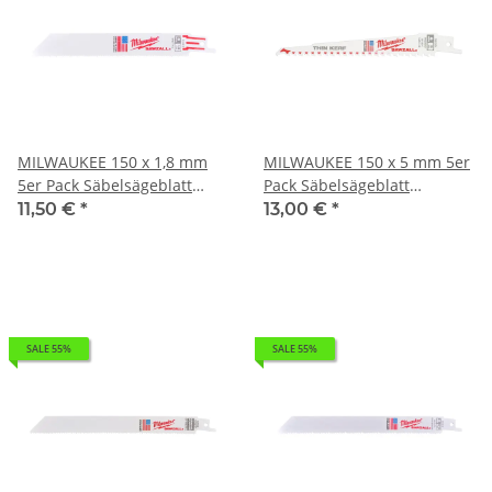
MILWAUKEE 150 x 1,8 mm
MILWAUKEE 150 x 5 mm 5er
5er Pack Säbelsägeblatt
Pack Säbelsägeblatt
Metall I 0,102kg 48005182
Demontage Universal I 0,1kg
11,50 €
*
13,00 €
*
48005035
SALE 55%
SALE 55%