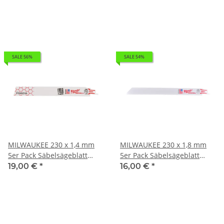
SALE 56%
SALE 54%
MILWAUKEE 230 x 1,4 mm
MILWAUKEE 230 x 1,8 mm
5er Pack Säbelsägeblatt
5er Pack Säbelsägeblatt
Metall THE TORCH I 0,244kg
Metall I 0,154kg 48005187
19,00 €
*
16,00 €
*
48005788