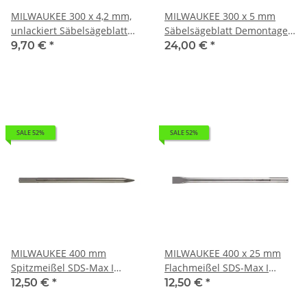
MILWAUKEE 300 x 4,2 mm,
MILWAUKEE 300 x 5 mm
unlackiert Säbelsägeblatt
Säbelsägeblatt Demontage
Holz - ideal für
Universal I 0,248kg
9,70 €
*
24,00 €
*
Hochgeschwindigkeitsschnitte
48005037
in Nassholz I 0,155kg
48001079
SALE 52%
SALE 52%
MILWAUKEE 400 mm
MILWAUKEE 400 x 25 mm
Spitzmeißel SDS-Max I
Flachmeißel SDS-Max I
0,71kg 4932343735
0,72kg 4932343738
12,50 €
*
12,50 €
*