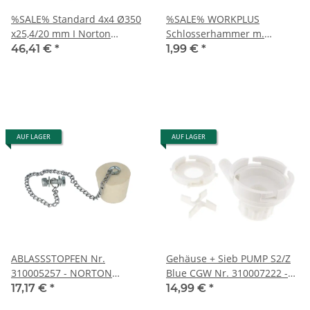
%SALE% Standard 4x4 Ø350
%SALE% WORKPLUS
x25,4/20 mm I Norton
Schlosserhammer m.
Clipper Diamantscheibe
Fiberglasstiel, 100g GS gepr.
46,41 €
*
1,99 €
*
Trennscheibe 70184609633
AUF LAGER
AUF LAGER
ABLASSSTOPFEN Nr.
Gehäuse + Sieb PUMP S2/Z
310005257 - NORTON
Blue CGW Nr. 310007222 -
CLIPPER Ersatzteile
NORTON CLIPPER Ersatzteile
17,17 €
*
14,99 €
*