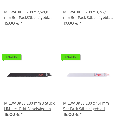
MILWAUKEE 200 x 2,5/1,8
MILWAUKEE 200 x 3,2/2,1
mm 5er PackSäbelsägeblatt
mm 5er Pack Säbelsägeblatt
General Purpose, flexibel I
General Purpose, flexibel I
15,00 €
*
17,00 €
*
0,141kg 48005293
0,18kg 48005093
SALE 54%
SALE 54%
MILWAUKEE 230 mm 3 Stück
MILWAUKEE 230 x 1,4 mm
HM bestückt Säbelsägeblatt
5er Pack Säbelsägeblatt
I 0,126kg 48001430
Metall I 0,158kg 48005188
18,00 €
*
16,00 €
*