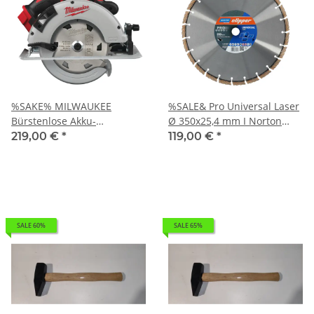
%SAKE% MILWAUKEE
%SALE& Pro Universal Laser
Bürstenlose Akku-
Ø 350x25,4 mm I Norton
Handkreissäge M18BLCS66-
Clipper Diamantscheibe
219,00 €
*
119,00 €
*
0X I 7,32kg 4933464589
Trennscheibe 70184607692
SALE 60%
SALE 65%