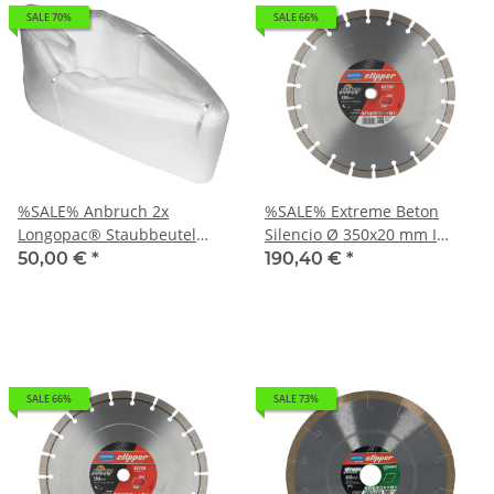
SALE 70%
SALE 66%
%SALE% Anbruch 2x
%SALE% Extreme Beton
Longopac® Staubbeutel
Silencio Ø 350x20 mm I
Endlosbeutel
Norton Clipper
50,00 €
*
190,40 €
*
Diamantscheibe
Trennscheibe 70184647780
SALE 66%
SALE 73%