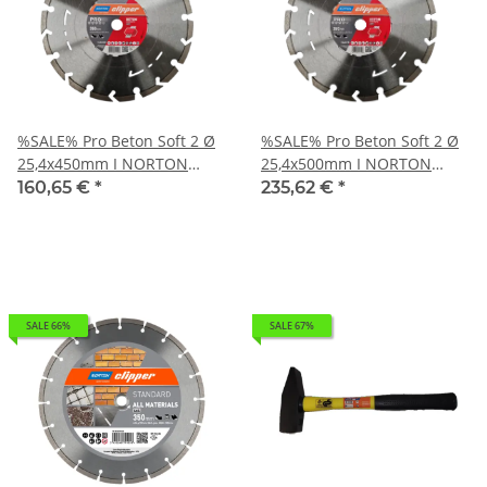
%SALE% Pro Beton Soft 2 Ø
%SALE% Pro Beton Soft 2 Ø
25,4x450mm I NORTON
25,4x500mm I NORTON
CLIPPER Diamantscheibe
CLIPPER Diamantscheibe
160,65 €
*
235,62 €
*
Trennscheibe 70184631602
Trennscheibe 70184632393
SALE 66%
SALE 67%