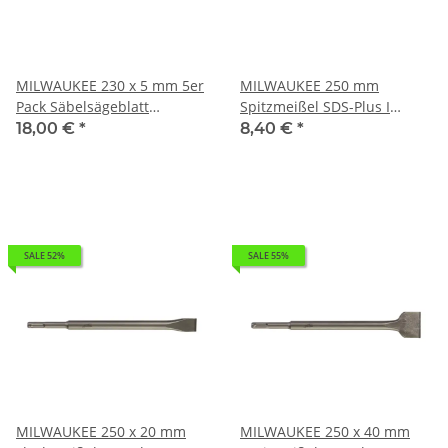
MILWAUKEE 230 x 5 mm 5er
MILWAUKEE 250 mm
Pack Säbelsägeblatt
Spitzmeißel SDS-Plus I
Demontage Universal I
0,25kg 4932339625
18,00 €
*
8,40 €
*
0,174kg 48005036
SALE 52%
SALE 55%
MILWAUKEE 250 x 20 mm
MILWAUKEE 250 x 40 mm