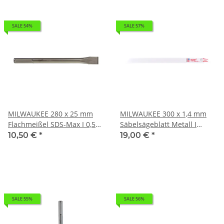
SALE 54%
SALE 57%
MILWAUKEE 280 x 25 mm
MILWAUKEE 300 x 1,4 mm
Flachmeißel SDS-Max I 0,5kg
Säbelsägeblatt Metall I
4932343737
0,216kg 48005189
10,50 €
*
19,00 €
*
SALE 55%
SALE 56%