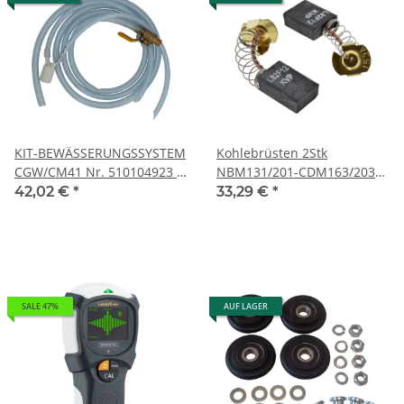
KIT-BEWÄSSERUNGSSYSTEM
Kohlebrüsten 2Stk
CGW/CM41 Nr. 510104923 -
NBM131/201-CDM163/203
NORTON CLIPPER Ersatzteile
Nr. 510114110 - NORTON
42,02 €
*
33,29 €
*
CLIPPER Ersatzteile
SALE 47%
AUF LAGER