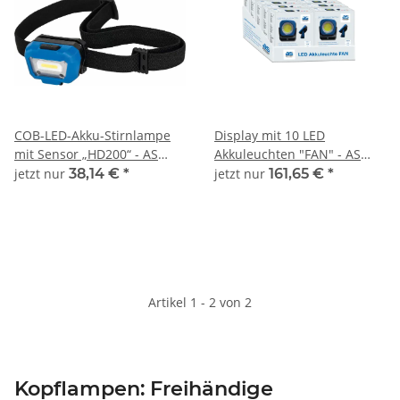
COB-LED-Akku-Stirnlampe
Display mit 10 LED
mit Sensor „HD200“ - AS
Akkuleuchten "FAN" - AS
SCHWABE
SCHWABE
jetzt nur
38,14 €
*
jetzt nur
161,65 €
*
Artikel 1 - 2 von 2
Kopflampen: Freihändige