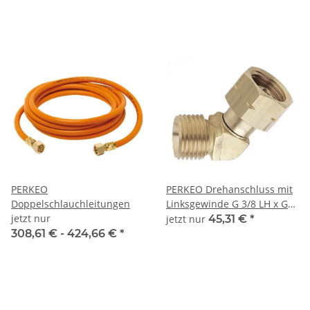
PERKEO
PERKEO Drehanschluss mit
Doppelschlauchleitungen
Linksgewinde G 3/8 LH x G
jetzt nur
3/8 LH - 380/v
jetzt nur
45,31 €
*
308,61 € -
424,66 €
*