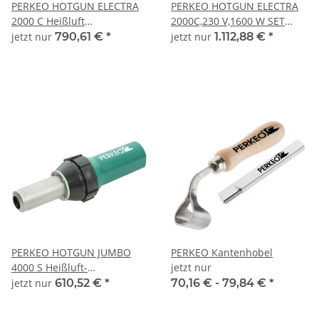
PERKEO HOTGUN ELECTRA
PERKEO HOTGUN ELECTRA
2000 C Heißluft
2000C,230 V,1600 W SET
Handschweißgerät 230 V,
inkl.Zubehör
jetzt nur
790,61 €
*
jetzt nur
1.112,88 €
*
1600 W - 745/02
u.Stahlblechkast -
745/90/101
PERKEO HOTGUN JUMBO
PERKEO Kantenhobel
4000 S Heißluft-
jetzt nur
Handschweißgerät 230 V,
jetzt nur
610,52 €
*
70,16 € -
79,84 €
*
3400 W - 750/01