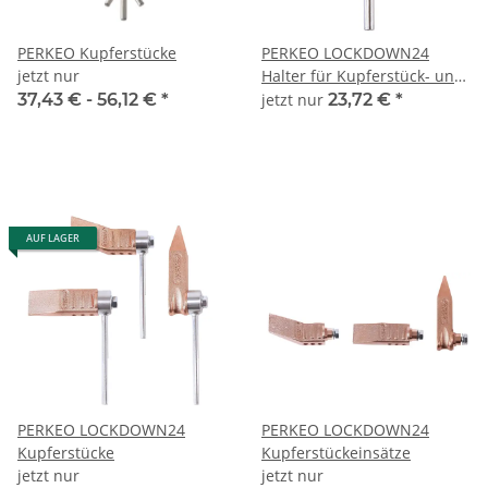
PERKEO Kupferstücke
PERKEO LOCKDOWN24
jetzt nur
Halter für Kupferstück- und
ZINNLUX LONGLIFE
37,43 € -
56,12 €
*
jetzt nur
23,72 €
*
Lötstückeinsätz u.ZINNLUX
LONGLIFE-Lötstückeins. -
785/01
AUF LAGER
PERKEO LOCKDOWN24
PERKEO LOCKDOWN24
Kupferstücke
Kupferstückeinsätze
jetzt nur
jetzt nur