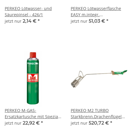
PERKEO Lötwasser- und
PERKEO Lötwasserflasche
Säurepinsel - 426/1
EASY m.integr.
Pinsel,Auslaufsicher, 250 ml
jetzt nur
2,14 €
*
jetzt nur
51,03 €
*
- 427/P
PERKEO M-GAS-
PERKEO M2 TURBO
Ersatzkartusche mit Spezial
Starkbrenn.Drachenflügel
Gasgemisch, 340 g-Inhalt -
80mm-
jetzt nur
22,92 €
*
jetzt nur
520,72 €
*
794/04/2015
Kopf,Sparautom.,Ans.G3/8"LH