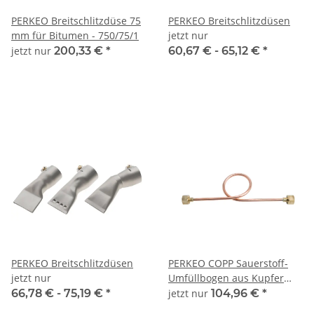
PERKEO Breitschlitzdüse 75
PERKEO Breitschlitzdüsen
mm für Bitumen - 750/75/1
jetzt nur
jetzt nur
200,33 €
*
60,67 € -
65,12 €
*
PERKEO Breitschlitzdüsen
PERKEO COPP Sauerstoff-
jetzt nur
Umfüllbogen aus Kupfer
800 mm lang, G3/4" RH AG -
66,78 € -
75,19 €
*
jetzt nur
104,96 €
*
607