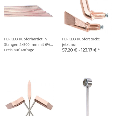
PERKEO Kupferhartlot in
PERKEO Kupferstücke
Stangen 2x500 mm mit 6%
jetzt nur
Phosphor, B-Cu94P -
Preis auf Anfrage
57,20 € -
123,17 €
*
558/3/01