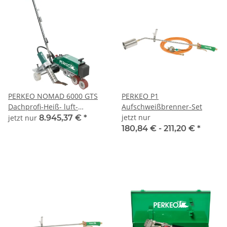
PERKEO NOMAD 6000 GTS
PERKEO P1
Dachprofi-Heiß- luft-
Aufschweißbrenner-Set
Schweißautomat 400 V,5700
jetzt nur
jetzt nur
8.945,37 €
*
W - 760/10/400
180,84 € -
211,20 €
*