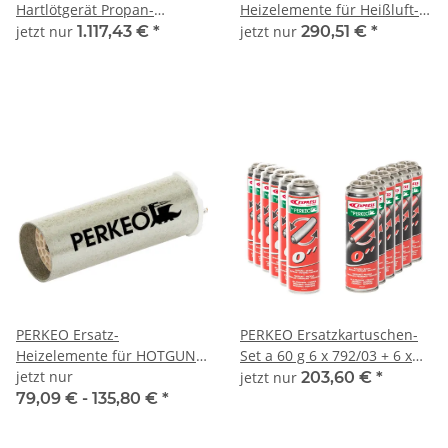
Hartlötgerät Propan-
Heizelemente für Heißluft-
Sauerstoff nach DIN EN
Schweißautomaten
jetzt nur
1.117,43 €
*
jetzt nur
290,51 €
*
11117 - 799/16/01/4
PERKEO Ersatz-
PERKEO Ersatzkartuschen-
Heizelemente für HOTGUN
Set a 60 g 6 x 792/03 + 6 x
Modelle
jetzt nur
792/03/2015 - 792/03/SET
jetzt nur
203,60 €
*
79,09 € -
135,80 €
*