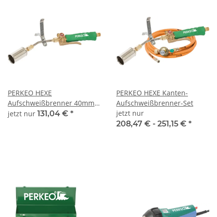
PERKEO HEXE
PERKEO HEXE Kanten-
Aufschweißbrenner 40mm-
Aufschweißbrenner-Set
Kopf 125mm-
jetzt nur
jetzt nur
131,04 €
*
Rohr,Sparautom.,Ans.G3/8"LH
208,47 € -
251,15 €
*
- 780/61/01/3