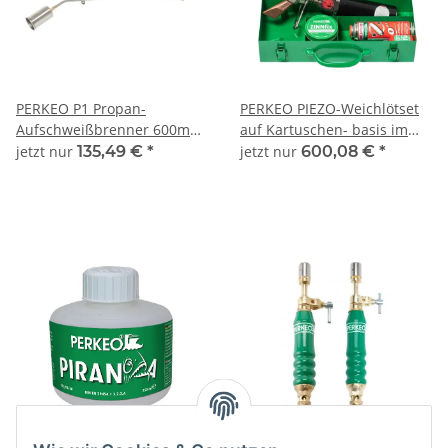
PERKEO P1 Propan-
PERKEO PIEZO-Weichlötset
Aufschweißbrenner 600mm-
auf Kartuschen- basis im
Rohr,60mm-
Stahlblechkasten kpl. -
jetzt nur
135,49 €
*
jetzt nur
600,08 €
*
Kopf,Ans.G3/8"LH -
799/5/02
780/61/05/3