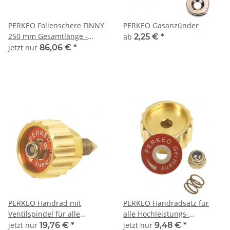
PERKEO Folienschere FINNY
PERKEO Gasanzünder
250 mm Gesamtlänge -
ab
2,25 €
*
431/02/02
jetzt nur
86,06 €
*
PERKEO Handrad mit
PERKEO Handradsatz für
Ventilspindel für alle
alle Hochleistungs-
Hochleistungs-Lötkolben,
Lötkolben, Griffstücke mit
jetzt nur
19,76 €
*
jetzt nur
9,48 €
*