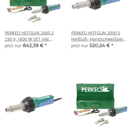
PERKEO HOTGUN 2000 S
PERKEO HOTGUN 2000 S
230 V, 1600 W SET inkl.
Heißluft- Handschweißgerät
Zubehör u.
230 V, 1600 W - 745/01
jetzt nur
842,39 €
*
jetzt nur
520,24 €
*
Stahlblechkasten -
745/90/100