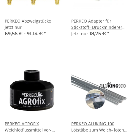
PERKEO Abzweigstücke
PERKEO Adapter für
jetzt nur
Stickstoff- Druckminderer
G1/4"RHxG1/4"SAE - 153/3/S
69,56 € -
91,14 €
*
jetzt nur
18,75 €
*
PERKEO AGROFIX
PERKEO ALUKING 100
Weichlötflussmittel vor-
Lötstäbe zum Weich- löten