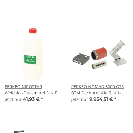
PERKEO NIROSTAR
PERKEO NOMAD 6000 GTS
Weichlöt-Flussmittel DIN EN
BTM Dachprofi-Heiß luft-
29454.1 für Edelstahl, 1000
Schweißautomat 400 V, 5700
jetzt nur
41,93 €
*
jetzt nur
9.954,51 €
*
ml - 502/01/09
W - 760/10/401