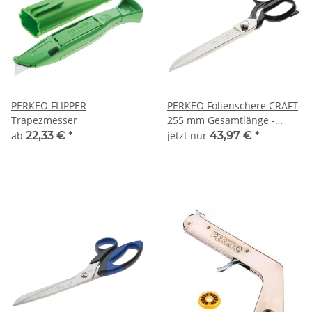
PERKEO FLIPPER
PERKEO Folienschere CRAFT
Trapezmesser
255 mm Gesamtlänge -
431/02/01
ab
22,33 €
*
jetzt nur
43,97 €
*