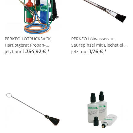
PERKEO LÖTRUCKSACK
PERKEO Lötwasser- u.
Hartlötgerät Propan-
Säurepinsel mit Blechstiel u.
Sauerstoff nach DIN EN
Naturborsten - 426/2
jetzt nur
1.354,92 €
*
jetzt nur
1,76 €
*
11117 - 799/16/01/3