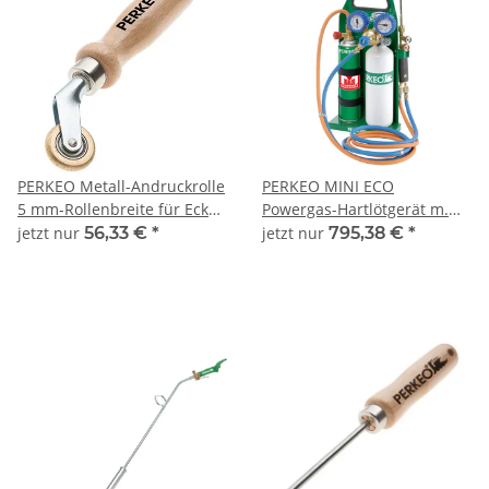
PERKEO Metall-Andruckrolle
PERKEO MINI ECO
5 mm-Rollenbreite für Ecken
Powergas-Hartlötgerät m.
- 431/01/05
M-Gas-Sauerstoff 3.000°C
jetzt nur
56,33 €
*
jetzt nur
795,38 €
*
Fl.tmp - 799/16/01/5