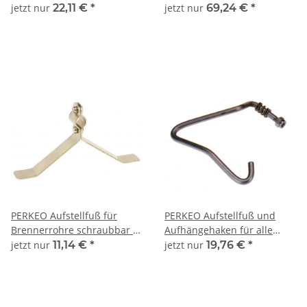
bewitt.Zink+oxid.Titanzink
von Aluminium 10
jetzt nur
22,11 €
*
jetzt nur
69,24 €
*
0,32kg - 502/01/06
Stück/Pack - 540/02
PERKEO Aufstellfuß für
PERKEO Aufstellfuß und
Brennerrohre schraubbar -
Aufhängehaken für alle
785/20
PERKEO Lötkolben - 785
jetzt nur
11,14 €
*
jetzt nur
19,76 €
*