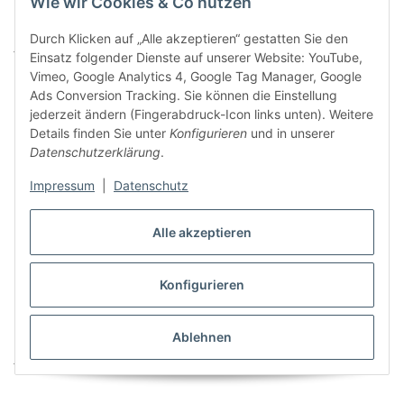
Wie wir Cookies & Co nutzen
PERKEO PIRANHA Weichlöt-
PERKEO Propan
Flussmittel für Titanzink
Hochleistungs-Lötkolben
Durch Klicken auf „Alle akzeptieren“ gestatten Sie den
vorbewittert, 250 ml -
jetzt nur
77,33 €
*
jetzt nur
141,75 €
*
Einsatz folgender Dienste auf unserer Website: YouTube,
502/01/08
Vimeo, Google Analytics 4, Google Tag Manager, Google
Ads Conversion Tracking. Sie können die Einstellung
jederzeit ändern (Fingerabdruck-Icon links unten). Weitere
Details finden Sie unter
Konfigurieren
und in unserer
Datenschutzerklärung
.
Impressum
|
Datenschutz
Alle akzeptieren
Konfigurieren
PERKEO Propan-Butan-
PERKEO Propan-Butan-
Ersatzkartusche mit 60 g-
PIEZO-Weichlötkolben m.235
Ablehnen
Inhalt - 792/03
g-Cu.St.auf Kartuschenbasis
jetzt nur
14,62 €
*
jetzt nur
491,37 €
*
- 792/02