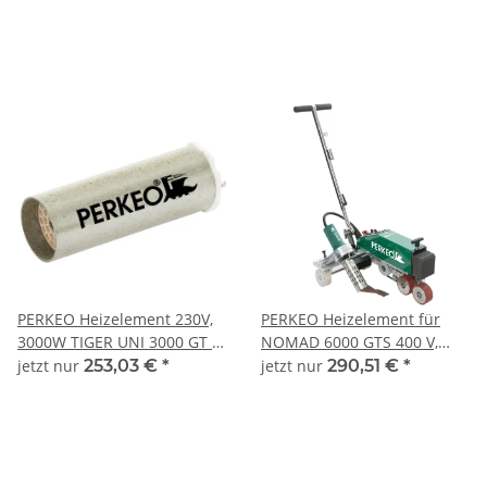
Griffstücke - 801/7
Schild, Mutter und
Druckfeder - 320/19/c
PERKEO Heizelement 230V,
PERKEO Heizelement für
3000W TIGER UNI 3000 GT -
NOMAD 6000 GTS 400 V,
600/02/203
5700 W - 600/02/200
jetzt nur
253,03 €
*
jetzt nur
290,51 €
*