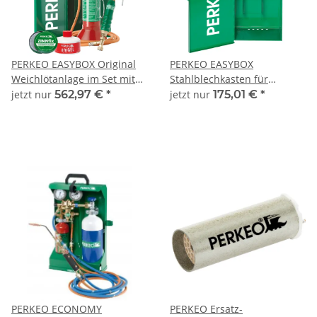
PERKEO EASYBOX Original
PERKEO EASYBOX
Weichlötanlage im Set mit
Stahlblechkasten für
Transport-Stahlblechkasten
Lötanlagen 460x210x150
jetzt nur
562,97 €
*
jetzt nur
175,01 €
*
nach GGVS/ADR und neuem
mm - 466/10
LOCKDOWN24-Kupferstück
sowie ZINNFIX, UNIGEL und
PERKEO-Cap
PERKEO ECONOMY
PERKEO Ersatz-