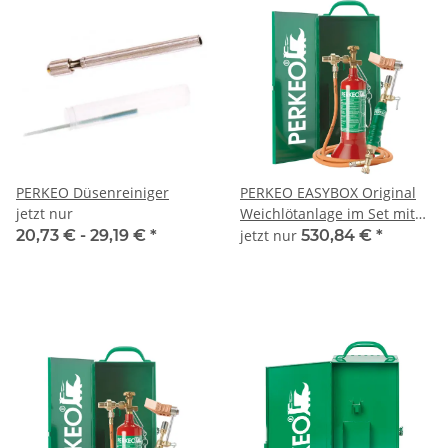
PERKEO Düsenreiniger
PERKEO EASYBOX Original
jetzt nur
Weichlötanlage im Set mit
Transport-Stahlblechkasten
20,73 € -
29,19 €
*
jetzt nur
530,84 €
*
nach GGVS/ADR und neuem
LOCKDOWN24-Kupferstück