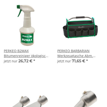
PERKEO B2MAX
PERKEO BARBARIAN
Bitumenreiniger ökologisch
Werkzeugtasche Abm.
in Handsprühflasche, 500 ml
400x210x240 mm - 466/15
jetzt nur
26,72 €
*
jetzt nur
71,65 €
*
- 502/02/01