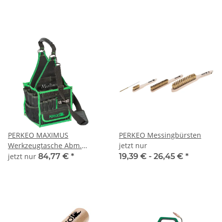
- 780/61/04/F3
PERKEO MAXIMUS
PERKEO Messingbürsten
Werkzeugtasche Abm.
jetzt nur
500x240x240 mm - 466/16
jetzt nur
84,77 €
*
19,39 € -
26,45 €
*