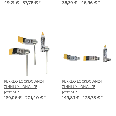
49,21 € -
57,78 €
*
38,39 € -
46,96 €
*
PERKEO LOCKDOWN24
PERKEO LOCKDOWN24
ZINNLUX LONGLIFE
ZINNLUX LONGLIFE
Lötstücke
jetzt nur
Lötstückeinsätze
jetzt nur
169,06 € -
201,40 €
*
149,83 € -
178,75 €
*