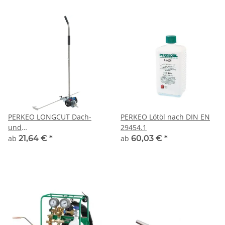
PERKEO LONGCUT Dach-
PERKEO Lötöl nach DIN EN
und
29454.1
Dichtungsbahnenschneider
ab
21,64 €
*
ab
60,03 €
*