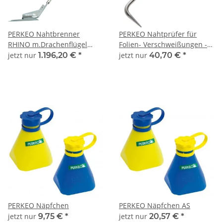
PERKEO Nahtbrenner
PERKEO Nahtprüfer für
RHINO m.Drachenflügel
Folien- Verschweißungen -
Griffst.verstellb.Zündfl.G3/8"LH
431/02/10
jetzt nur
1.196,20 €
*
jetzt nur
40,70 €
*
- 780/61/07/F3
PERKEO Näpfchen
PERKEO Näpfchen AS
jetzt nur
9,75 €
*
jetzt nur
20,57 €
*