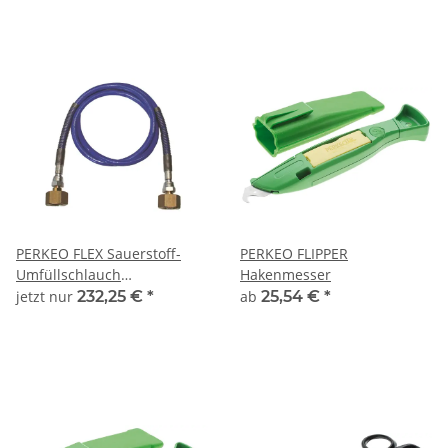
PERKEO FLEX Sauerstoff-
PERKEO FLIPPER
Umfüllschlauch
Hakenmesser
200bar,1000mm,G3/4"RH AG
jetzt nur
232,25 €
*
ab
25,54 €
*
DIN 477 - 607/10