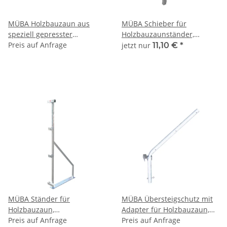
MÜBA Holzbauzaun aus
MÜBA Schieber für
speziell gepresster
Holzbauzaunständer,
Spanplatte, Länge 2,17 m,
Preis auf Anfrage
verzinkt
jetzt nur
11,10 €
*
Höhe 2,04 m, Stärke 20 mm
MÜBA Ständer für
MÜBA Übersteigschutz mit
Holzbauzaun,
Adapter für Holzbauzaun,
höhenverstellbar von 1,88 m
Preis auf Anfrage
Höhe 80 cm, verzinkt
Preis auf Anfrage