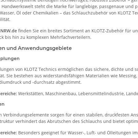
d Handwerkswelt steht die Marke für langlebige, passgenaue und
, Wasser, Öl oder Chemikalien – das Schlauchzubehör von KLOTZ Tech
ität.
-NRW.de
finden Sie ein breites Sortiment an KLOTZ-Zubehör für 
k bis hin zu komplexen Mehrfachverteilern.
ten und Anwendungsgebiete
pplungen
ungen von KLOTZ Technics ermöglichen das sichere, dichte und s
ät. Sie bestehen aus widerstandsfähigen Materialien wie Messing,
diumdruck und -durchsatz abgestimmt.
reiche:
Werkstätten, Maschinenbau, Lebensmittelindustrie, Landwi
en
n Verbindungselemente sorgen für einen stabilen, druckfesten An
Struktur verhindert das Abrutschen des Schlauchs und bietet optim
reiche:
Besonders geeignet für Wasser-, Luft- und Ölleitungen im