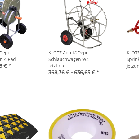
Depot
KLOTZ Admi®Depot
KLOT
n 4 Rad
Schlauchwagen W4
Sprin
jetzt nur
58 €
*
jetzt
368,36 € -
636,65 €
*