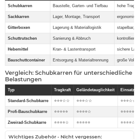
Schubkarren
Baustelle, Garten- und Tiefbau
hohe Tragkr
Sackkarren
Lager, Montage, Transport
ergonomisch
Gitterboxen
Lagerung & Materiallogistik
stapelbar, k
Schuttrutschen
Sanierung & Abbruch
kontrolliert
Hebemittel
Kran- & Lastentransport
sichere La
Bauschuttcontainer
Entsorgung & Materialtrennung
große Volum
Vergleich: Schubkarren für unterschiedliche
Belastungen
Typ
Tragkraft
Geländetauglichkeit
Einsatzd
Standard-Schubkarre
⭐⭐⭐☆☆
⭐⭐⭐☆☆
⭐⭐⭐☆☆
Profi-Bauschubkarre
⭐⭐⭐⭐⭐
⭐⭐⭐⭐☆
⭐⭐⭐⭐⭐
Zweirad-Schubkarre
⭐⭐⭐⭐☆
⭐⭐⭐⭐⭐
⭐⭐⭐⭐☆
Wichtiges Zubehör - Nicht vergessen: