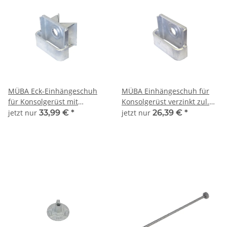
MÜBA Eck-Einhängeschuh
MÜBA Einhängeschuh für
für Konsolgerüst mit
Konsolgerüst verzinkt zul.
Rückseitigem Winkel für
Tragkraft 18 kN
jetzt nur
33,99 €
*
jetzt nur
26,39 €
*
Gebäudeecken verzinkt
Typengeprüft