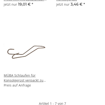
für den Eckschuh für den
jetzt nur
19,01 €
*
jetzt nur
3,46 €
*
Einbau an Gebäudeecken
MÜBA Schlaufen für
Konsolgerüst verpackt zu
500 Stk. auf Palette
Preis auf Anfrage
Artikel 1 - 7 von 7