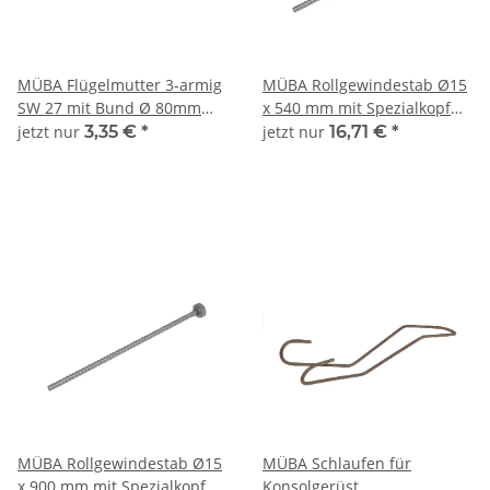
MÜBA Flügelmutter 3-armig
MÜBA Rollgewindestab Ø15
SW 27 mit Bund Ø 80mm
x 540 mm mit Spezialkopf
verzinkt
zum Einstecken in den
jetzt nur
3,35 €
*
jetzt nur
16,71 €
*
Einhängeschuh
MÜBA Rollgewindestab Ø15
MÜBA Schlaufen für
x 900 mm mit Spezialkopf
Konsolgerüst