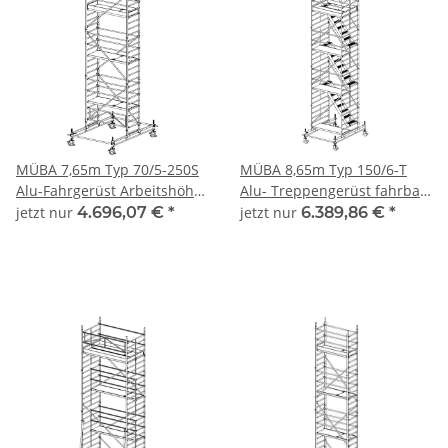
MÜBA 7,65m Typ 70/5-250S
MÜBA 8,65m Typ 150/6-T
Alu-Fahrgerüst Arbeitshöhe
Alu- Treppengerüst fahrbar
7,65 m, Gerüsthöhe 6,65 m,
Arbeitshöhe 8,65 m,
jetzt nur
4.696,07 €
*
jetzt nur
6.389,86 €
*
Standhöhe 5,65 m,
Gerüsthöhe 7,95m,
Standfläche 0,65 x 2,50 m
Standhöhe 6,65m,
Standfläche 1,30x1,80m