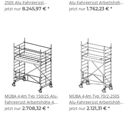
250S Alu-Fahrgerüst
Alu-Fahrgerüst Arbeitshöhe
Arbeitshöhe 13,65 m,
4,40 m, Gerüsthöhe 3,30 m,
jetzt nur
8.245,97 €
*
jetzt nur
1.762,23 €
*
Gerüsthöhe 12,95 m,
Standhöhe 2,40 m,
Standhöhe 11,65 m,
Standfläche 0,65 x 1,80 m
Standfläche 0,65 x 2,50 m
MÜBA 4,4m Typ 150/2S Alu-
MÜBA 4,4m Typ 70/2-250S
Fahrgerüst Arbeitshöhe 4,40
Alu-Fahrgerüst Arbeitshöhe
m, Gerüsthöhe 3,30 m,
4,40 m, Gerüsthöhe 3,30 m,
jetzt nur
2.708,32 €
*
jetzt nur
2.121,31 €
*
Standhöhe 2,40 m,
Standhöhe 2,40 m,
Standfläche 1,30 x 2,50 m
Standfläche 0,65 x 2,50 m