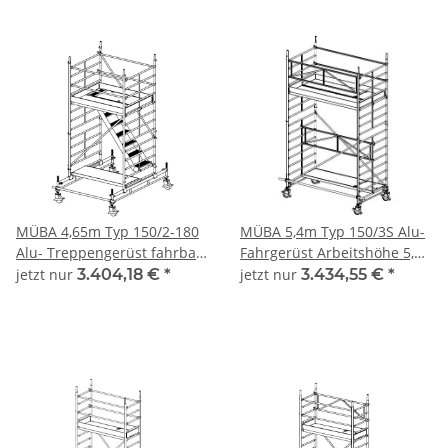
MÜBA 4,65m Typ 150/2-180
MÜBA 5,4m Typ 150/3S Alu-
Alu- Treppengerüst fahrbar
Fahrgerüst Arbeitshöhe 5,40
Arbeitshöhe 4,65 m,
m, Gerüsthöhe 4,30 m,
jetzt nur
3.404,18 €
*
jetzt nur
3.434,55 €
*
Gerüsthöhe 3,95m,
Standhöhe 3,40 m,
Standhöhe 2,65m,
Standfläche 1,30 x 2,50 m
Standfläche 1,30x1,80m