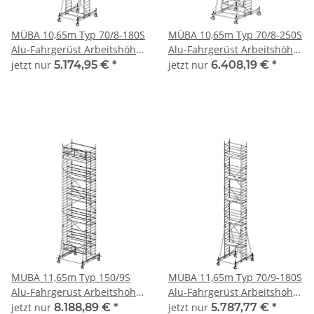
MÜBA 10,65m Typ 70/8-180S
MÜBA 10,65m Typ 70/8-250S
Alu-Fahrgerüst Arbeitshöhe
Alu-Fahrgerüst Arbeitshöhe
10,65 m, Gerüsthöhe 9,75 m,
10,65 m, Gerüsthöhe 9,75 m,
jetzt nur
5.174,95 €
*
jetzt nur
6.408,19 €
*
Standhöhe 8,65 m,
Standhöhe 8,65 m,
Standfläche 0,65 x 1,80 m
Standfläche 0,65 x 2,50 m
MÜBA 11,65m Typ 150/9S
MÜBA 11,65m Typ 70/9-180S
Alu-Fahrgerüst Arbeitshöhe
Alu-Fahrgerüst Arbeitshöhe
11,65 m, Gerüsthöhe 10,95
11,65 m, Gerüsthöhe 10,95
jetzt nur
8.188,89 €
*
jetzt nur
5.787,77 €
*