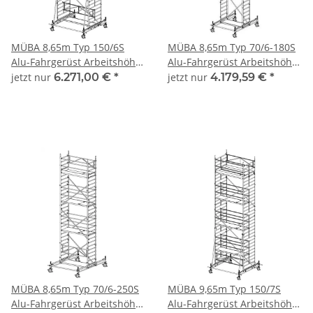
MÜBA 8,65m Typ 150/6S
MÜBA 8,65m Typ 70/6-180S
Alu-Fahrgerüst Arbeitshöhe
Alu-Fahrgerüst Arbeitshöhe
8,65 m, Gerüsthöhe 7,75 m,
8,65 m, Gerüsthöhe 7,75 m,
jetzt nur
6.271,00 €
*
jetzt nur
4.179,59 €
*
Standhöhe 6,65 m,
Standhöhe 6,65 m,
Standfläche 1,30 x 2,50 m
Standfläche 0,65 x 1,80 m
MÜBA 8,65m Typ 70/6-250S
MÜBA 9,65m Typ 150/7S
Alu-Fahrgerüst Arbeitshöhe
Alu-Fahrgerüst Arbeitshöhe