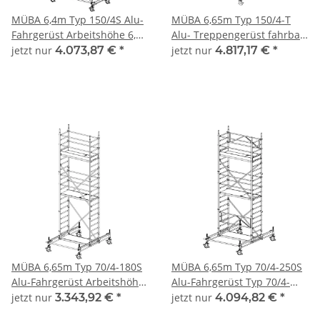
MÜBA 6,4m Typ 150/4S Alu-
MÜBA 6,65m Typ 150/4-T
Fahrgerüst Arbeitshöhe 6,40
Alu- Treppengerüst fahrbar
m, Gerüsthöhe 5,30 m,
Arbeitshöhe 6,65 m,
jetzt nur
4.073,87 €
*
jetzt nur
4.817,17 €
*
Standhöhe 4,40 m,
Gerüsthöhe 5,95m,
Standfläche 1,30 x 2,50 m
Standhöhe 4,65m,
Standfläche 1,30x1,80m
MÜBA 6,65m Typ 70/4-180S
MÜBA 6,65m Typ 70/4-250S
Alu-Fahrgerüst Arbeitshöhe
Alu-Fahrgerüst Typ 70/4-
6,65 m, Gerüsthöhe 5,75 m,
250S Arbeitshöhe 6,65 m,
jetzt nur
3.343,92 €
*
jetzt nur
4.094,82 €
*
Standhöhe 4,65 m,
Gerüsthöhe 5,75 m,