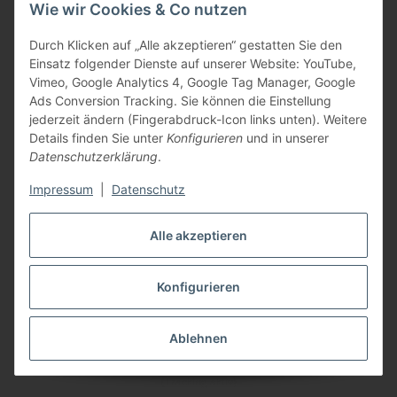
Wie wir Cookies & Co nutzen
Durch Klicken auf „Alle akzeptieren“ gestatten Sie den
Einsatz folgender Dienste auf unserer Website: YouTube,
Vimeo, Google Analytics 4, Google Tag Manager, Google
Ads Conversion Tracking. Sie können die Einstellung
jederzeit ändern (Fingerabdruck-Icon links unten). Weitere
Informationen
Details finden Sie unter
Konfigurieren
und in unserer
Datenschutzerklärung
.
Gesetzliche Informationen
Impressum
|
Datenschutz
Zahlungsarten
Alle akzeptieren
Vertrag widerrufen
Konfigurieren
* Alle Preise inkl. gesetzlicher USt., zzgl.
Versand
Ablehnen
Google Analytics deaktivieren
Status: Opt-Out-Cookie ist nicht gesetzt
(Tracking aktiv)