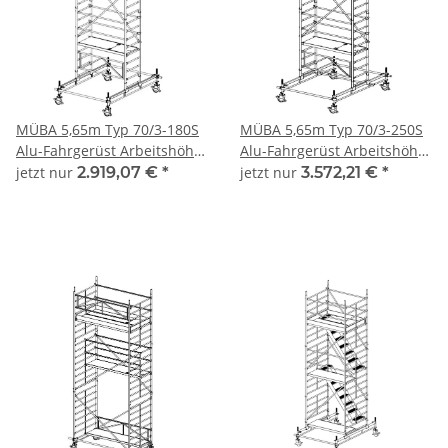
MÜBA 5,65m Typ 70/3-180S
MÜBA 5,65m Typ 70/3-250S
Alu-Fahrgerüst Arbeitshöhe
Alu-Fahrgerüst Arbeitshöhe
5,65 m, Gerüsthöhe 4,65 m,
5,65 m, Gerüsthöhe 4,65 m,
jetzt nur
2.919,07 €
*
jetzt nur
3.572,21 €
*
Standhöhe 3,65 m,
Standhöhe 3,65 m
Standfläche 0,65 x 1,80 m