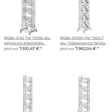
MÜBA 10,65 Typ 150/8S Alu-
MÜBA 10,65m Typ 150/6-T
Fahrgerüst Arbeitshöhe
Alu- Treppengerüst fahrbar
10,65 m, Gerüsthöhe 9,75 m,
Arbeitshöhe 8,65 m,
jetzt nur
7.510,47 €
*
jetzt nur
7.962,54 €
*
Standhöhe 8,65 m,
Gerüsthöhe 7,95m,
Standfläche 1,30 x 2,50 m
Standhöhe 6,65m,
Standfläche 1,30x1,80m #1