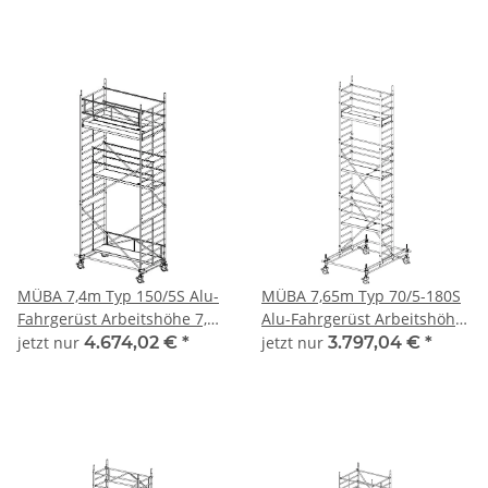
Standfläche 0,65 x 1,80 m
Standhöhe 4,65 m,
Standfläche 0,65 x 2,50 m
MÜBA 7,4m Typ 150/5S Alu-
MÜBA 7,65m Typ 70/5-180S
Fahrgerüst Arbeitshöhe 7,40
Alu-Fahrgerüst Arbeitshöhe
m, Gerüsthöhe 6,30 m,
7,65 m, Gerüsthöhe 6,65 m,
jetzt nur
4.674,02 €
*
jetzt nur
3.797,04 €
*
Standhöhe 5,40 m,
Standhöhe 5,65 m,
Standfläche 1,30 x 2,50 m
Standfläche 0,65 x 1,80 m