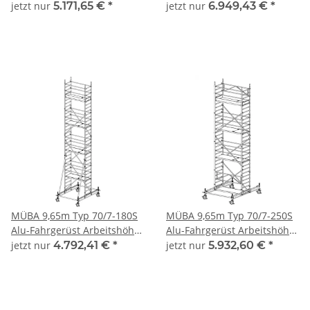
8,65 m, Gerüsthöhe 7,75 m,
9,65 m, Gerüsthöhe 8,95 m,
jetzt nur
5.171,65 €
*
jetzt nur
6.949,43 €
*
Standhöhe 6,65 m,
Standhöhe 7,65 m,
Standfläche 0,65 x 2,50 m
Standfläche 1,30 x 2,50 m
MÜBA 9,65m Typ 70/7-180S
MÜBA 9,65m Typ 70/7-250S
Alu-Fahrgerüst Arbeitshöhe
Alu-Fahrgerüst Arbeitshöhe
9,65 m, Gerüsthöhe 8,95 m,
9,65 m, Gerüsthöhe 8,95 m,
jetzt nur
4.792,41 €
*
jetzt nur
5.932,60 €
*
Standhöhe 7,65 m
Standhöhe 7,65 m,
Standfläche 0,65 x 2,50 m