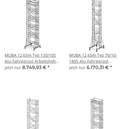
MÜBA 12,65m Typ 150/10S
MÜBA 12,65m Typ 70/10-
Alu-Fahrgerüst Arbeitshöhe
180S Alu-Fahrgerüst
12,65 m, Gerüsthöhe 11,75
Arbeitshöhe 12,65 m,
jetzt nur
8.749,93 €
*
jetzt nur
6.170,31 €
*
m, Standhöhe 10,65 m,
Gerüsthöhe 11,75 m,
Standfläche 1,30 x 2,50 m
Standhöhe 10,65 m,
Standfläche 0,65 x 1,80 m