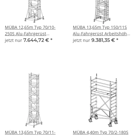
MÜBA 12,65m Typ 70/10-
MÜBA 13,65m Typ 150/11S
250S Alu-Fahrgerüst
Alu-Fahrgerüst Arbeitshöhe
Arbeitshöhe 12,65 m,
13,65 m, Gerüsthöhe 12,95
jetzt nur
7.644,72 €
*
jetzt nur
9.381,35 €
*
Gerüsthöhe 11,75 m,
m, Standhöhe 11,65 m,
Standhöhe 10,65 m,
Standfläche 1,30 x 2,50 m
Standfläche 0,65 x 2,50 m
MÜBA 13,65m Typ 70/11-
MÜBA 4,40m Typ 70/2-180S