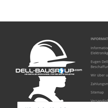
INFORMAT
Informatio
Elektronik
Eugen Dell 
Beschaffu
Wir über 
Zahlungsm
Sitemap
Versandin