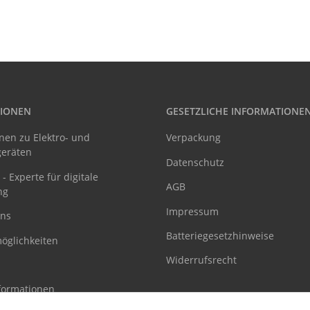
IONEN
GESETZLICHE INFORMATIONE
nen zu Elektro- und
Verpackung
geräten
Datenschutz
- Experte für digitale
AGB
ng
Impressum
uns
Batteriegesetzhinweise
öglichkeiten
Widerrufsrecht
formationen