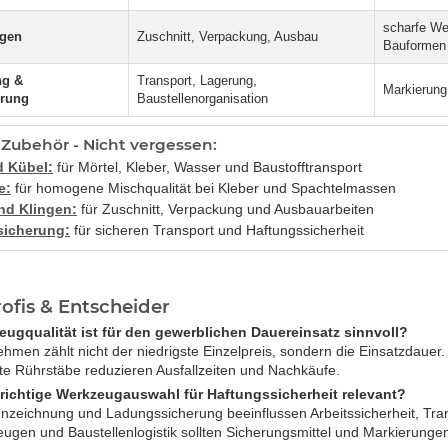
scharfe We
ngen
Zuschnitt, Verpackung, Ausbau
Bauformen
ng &
Transport, Lagerung,
Markierung
rung
Baustellenorganisation
Zubehör - Nicht vergessen:
d Kübel:
für Mörtel, Kleber, Wasser und Baustofftransport
e:
für homogene Mischqualität bei Kleber und Spachtelmassen
nd Klingen:
für Zuschnitt, Verpackung und Ausbauarbeiten
icherung:
für sicheren Transport und Haftungssicherheit
ofis & Entscheider
ugqualität ist für den gewerblichen Dauereinsatz sinnvoll?
men zählt nicht der niedrigste Einzelpreis, sondern die Einsatzdauer. 
te Rührstäbe reduzieren Ausfallzeiten und Nachkäufe.
 richtige Werkzeugauswahl für Haftungssicherheit relevant?
zeichnung und Ladungssicherung beeinflussen Arbeitssicherheit, Tra
ugen und Baustellenlogistik sollten Sicherungsmittel und Markierungen