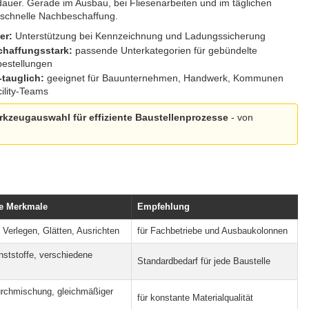
dauer. Gerade im Ausbau, bei Fliesenarbeiten und im täglichen
 schnelle Nachbeschaffung.
er:
Unterstützung bei Kennzeichnung und Ladungssicherung
haffungsstark:
passende Unterkategorien für gebündelte
bestellungen
tauglich:
geeignet für Bauunternehmen, Handwerk, Kommunen
ility-Teams
kzeugauswahl für effiziente Baustellenprozesse
- von
e Merkmale
Empfehlung
 Verlegen, Glätten, Ausrichten
für Fachbetriebe und Ausbaukolonnen
nststoffe, verschiedene
Standardbedarf für jede Baustelle
rchmischung, gleichmäßiger
für konstante Materialqualität