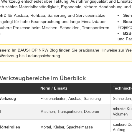
s Werkzeug entscheidet über Taktung, Ausführungsqualität und Einsatz
ieb zählen Materialbeständigkeit, Ergonomie, sichere Handhabung und
cht:
für Ausbau, Rohbau, Sanierung und Serviceeinsätze
Sich
gelegt für hohe Beanspruchung und lange Einsatzdauer
Besc
Projekt
ubere Prozesse beim Mischen, Schneiden, Transportieren
n
B2B-
und Fac
ssen:
Im BAUSHOP NRW Blog finden Sie praxisnahe Hinweise zur
Wer
 Werkzeug bis Ladungssicherung.
Werkzeugbereiche im Überblick
Norm / Einsatz
Technisch
 Werkzeug
Fliesenarbeiten, Ausbau, Sanierung
Schneiden,
robuste Ku
l
Mischen, Transportieren, Dosieren
Volumen
saubere Du
örtelrollen
Mörtel, Kleber, Spachtelmasse
Auftrag