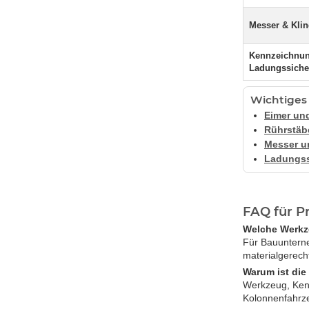
Messer & Kli
Kennzeichnu
Ladungssiche
Wichtiges 
Eimer un
Rührstäb
Messer u
Ladungss
FAQ für Pr
Welche Werkze
Für Bauunterneh
materialgerech
Warum ist die
Werkzeug, Kenn
Kolonnenfahrze