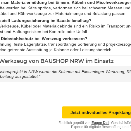
t man Materialermüdung bei Eimern, Kübeln und Mischwerkzeuge
toffe werden bei Kälte spröde, verformen sich bei schweren Massen und
 Kübel und Rührwerkzeuge zur Materialmenge und Belastung passen.
spielt Ladungssicherung im Baustellenalltag?
erkzeuge, Kübel oder Materialgebinde sind ein Risiko im Transport un
t und Haftungsrisiken bei Kontrolle oder Unfall.
h Diebstahlschutz bei Werkzeug verbessern?
hnung, feste Lagerplätze, transportfähige Sortierung und projektbez
 eine getrennte Ausstattung je Kolonne oder Leistungsbereich.
: Werkzeug von BAUSHOP NRW im Einsatz
usbauprojekt in NRW wurde die Kolonne mit Fliesenleger Werkzeug, Rü
beitung ausgestattet."
Jetzt individuelles Projektan
Fachlich geprüft von
Eugen Dell
, Geschäftsfü
Experte für digitale Beschaffung und B