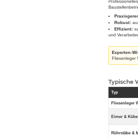
Professionelle
Baustellenbetr
Praxisgere
Robust:
aus
Effizient:
sa
und Verarbeite
Experten-Wi
Fliesenleger
Typische 
Typ
Fliesenleger
Eimer & Kübe
Rührstäbe & M