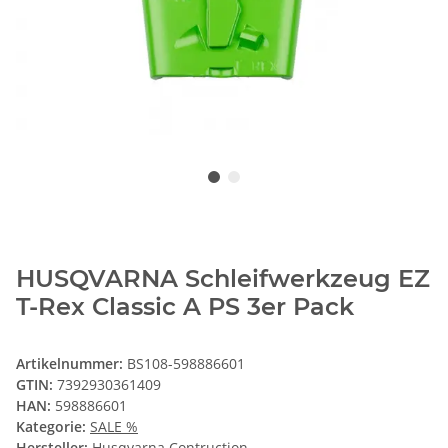
HUSQVARNA Schleifwerkzeug EZ
T-Rex Classic A PS 3er Pack
Artikelnummer:
BS108-598886601
GTIN:
7392930361409
HAN:
598886601
Kategorie:
SALE %
Hersteller:
Husqvarna Contruction