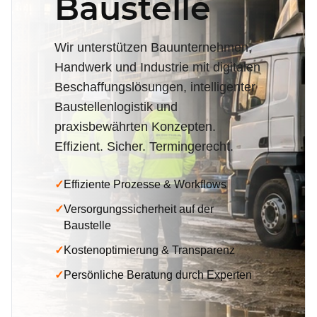
Baustelle
Wir unterstützen Bauunternehmen,
Handwerk und Industrie mit digitalen
Beschaffungslösungen, intelligenter
Baustellenlogistik und
praxisbewährten Konzepten.
Effizient. Sicher. Termingerecht.
✓
Effiziente Prozesse & Workflows
✓
Versorgungssicherheit auf der
Baustelle
✓
Kostenoptimierung & Transparenz
✓
Persönliche Beratung durch Experten