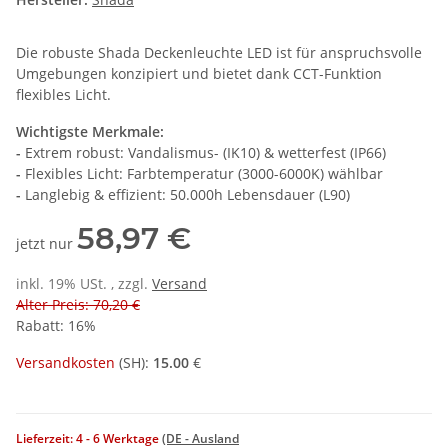
Die robuste Shada Deckenleuchte LED ist für anspruchsvolle
Umgebungen konzipiert und bietet dank CCT-Funktion
flexibles Licht.
Wichtigste Merkmale:
-
Extrem robust: Vandalismus- (IK10) & wetterfest (IP66)
-
Flexibles Licht: Farbtemperatur (3000-6000K) wählbar
-
Langlebig & effizient: 50.000h Lebensdauer (L90)
58,97 €
jetzt nur
inkl. 19% USt. , zzgl.
Versand
Alter Preis: 70,20 €
Rabatt:
16%
Versandkosten
(
SH
):
15.00
€
Lieferzeit:
4 - 6 Werktage
(DE - Ausland