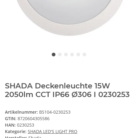
SHADA Deckenleuchte 15W
2050lm CCT IP66 Ø306 I 0230253
Artikelnummer:
BS104-0230253
GTIN:
8720604305586
HAN:
0230253
Kategorie:
SHADA LED'S LIGHT PRO
Hersteller:
Shada