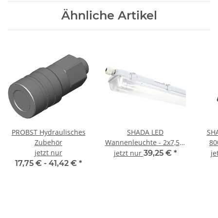
Ähnliche Artikel
PROBST Hydraulisches
SHADA LED
SHA
Zubehör
Wannenleuchte - 2x7,5W
80
jetzt nur
60cm 2250lm 4000K IP65
Lumi
jetzt nur
39,25 €
*
je
I 2411201
S
17,75 € -
41,42 €
*