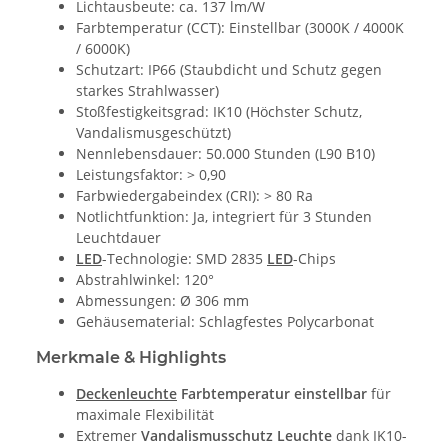
Lichtausbeute: ca. 137 lm/W
Farbtemperatur (CCT): Einstellbar (3000K / 4000K
/ 6000K)
Schutzart: IP66 (Staubdicht und Schutz gegen
starkes Strahlwasser)
Stoßfestigkeitsgrad: IK10 (Höchster Schutz,
Vandalismusgeschützt)
Nennlebensdauer: 50.000 Stunden (L90 B10)
Leistungsfaktor: > 0,90
Farbwiedergabeindex (CRI): > 80 Ra
Notlichtfunktion: Ja, integriert für 3 Stunden
Leuchtdauer
LED
-Technologie: SMD 2835
LED
-Chips
Abstrahlwinkel: 120°
Abmessungen: Ø 306 mm
Gehäusematerial: Schlagfestes Polycarbonat
Merkmale & Highlights
Deckenleuchte
Farbtemperatur einstellbar
für
maximale Flexibilität
Extremer
Vandalismusschutz Leuchte
dank IK10-