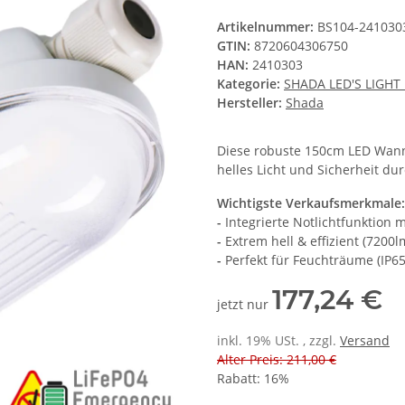
Artikelnummer:
BS104-241030
GTIN:
8720604306750
HAN:
2410303
Kategorie:
SHADA LED'S LIGHT
Hersteller:
Shada
Diese robuste 150cm LED Wanne
helles Licht und Sicherheit dur
Wichtigste Verkaufsmerkmale:
-
Integrierte Notlichtfunktion m
-
Extrem hell & effizient (7200l
-
Perfekt für Feuchträume (IP65
177,24 €
jetzt nur
inkl. 19% USt. , zzgl.
Versand
Alter Preis: 211,00 €
Rabatt:
16%