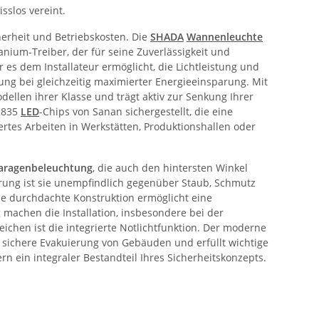
sslos vereint.
herheit und Betriebskosten. Die
SHADA
Wannenleuchte
nium-Treiber, der für seine Zuverlässigkeit und
r es dem Installateur ermöglicht, die Lichtleistung und
ung bei gleichzeitig maximierter Energieeinsparung. Mit
llen ihrer Klasse und trägt aktiv zur Senkung Ihrer
 2835
LED
-Chips von Sanan sichergestellt, die eine
tes Arbeiten in Werkstätten, Produktionshallen oder
aragenbeleuchtung
, die auch den hintersten Winkel
zierung ist sie unempfindlich gegenüber Staub, Schmutz
ie durchdachte Konstruktion ermöglicht eine
machen die Installation, insbesondere bei der
ichen ist die integrierte Notlichtfunktion. Der moderne
e sichere Evakuierung von Gebäuden und erfüllt wichtige
rn ein integraler Bestandteil Ihres Sicherheitskonzepts.