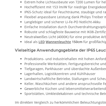
Extrem hohe Lichtausbeute von 7200 Lumen für he
Hocheffizient mit 153 lm/W für niedrige Energiekos
IP65-Schutz ideal für Feuchträume, staubige und
Flexibel anpassbare Leistung dank Philips Treiber 
Langlebiger und sicherer Li-Fe-PO Notlicht-Akku
Einfache Installation durch Durchverdrahtungsopt
Robuste und schlagfeste Bauweise mit IK08-Zertifi
Neutralweißes Licht (4000K) für eine produktive A
Ideal als
LED
Wannenleuchte
150cm
für großfläch
Vielseitige Anwendungsgebiete der IP65 Leuc
Produktions- und Industriehallen mit hohen Anfo
Professionelle Werkstätten, Fertigungsbereiche un
Tiefgaragen, Parkhäuser und überdachte Außenbe
Lagerhallen, Logistikzentren und Kühlhäuser
Landwirtschaftliche Betriebe, Stallungen und Sch
Keller, Waschküchen und andere anspruchsvolle 
Gewerbliche Küchen und lebensmittelverarbeitend
Sportstätten, Umkleidekabinen und technische Be
Im direkten Vergleich zu herkömmlichen Beleuchtungslös