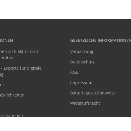
IONEN
GESETZLICHE INFORMATIONE
nen zu Elektro- und
Verpackung
geräten
Datenschutz
- Experte für digitale
AGB
ng
Impressum
uns
Batteriegesetzhinweise
öglichkeiten
Widerrufsrecht
formationen