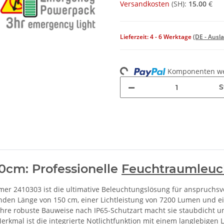
Versandkosten
(
SH
):
15.00
€
Lieferzeit:
4 - 6 Werktage
(DE - Ausl
Komponenten wer
Loading...
S
0cm: Professionelle
Feuchtraumleuc
mer 2410303 ist die ultimative Beleuchtungslösung für anspruchsvo
kenden Länge von 150 cm, einer Lichtleistung von 7200 Lumen und 
 Ihre robuste Bauweise nach IP65-Schutzart macht sie staubdicht u
kmal ist die integrierte Notlichtfunktion mit einem langlebigen L