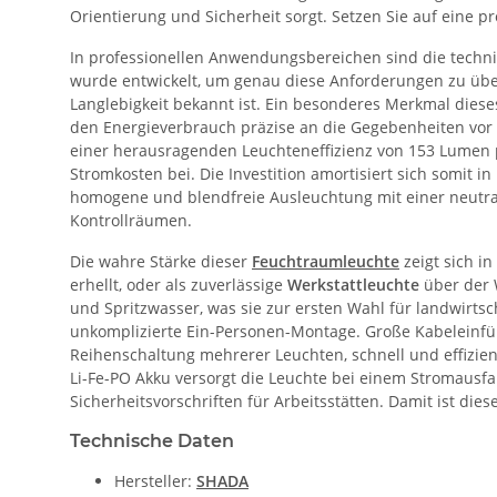
Orientierung und Sicherheit sorgt. Setzen Sie auf eine p
In professionellen Anwendungsbereichen sind die technis
wurde entwickelt, um genau diese Anforderungen zu übert
Langlebigkeit bekannt ist. Ein besonderes Merkmal dieses 
den Energieverbrauch präzise an die Gegebenheiten vor O
einer herausragenden Leuchteneffizienz von 153 Lumen 
Stromkosten bei. Die Investition amortisiert sich somit i
homogene und blendfreie Ausleuchtung mit einer neutral
Kontrollräumen.
Die wahre Stärke dieser
Feuchtraumleuchte
zeigt sich in
erhellt, oder als zuverlässige
Werkstattleuchte
über der W
und Spritzwasser, was sie zur ersten Wahl für landwirts
unkomplizierte Ein-Personen-Montage. Große Kabeleinfüh
Reihenschaltung mehrerer Leuchten, schnell und effizient
Li-Fe-PO Akku versorgt die Leuchte bei einem Stromausfa
Sicherheitsvorschriften für Arbeitsstätten. Damit ist dies
Technische Daten
Hersteller:
SHADA