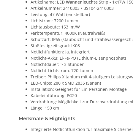
Artikelname:
LED
Wannenleuchte
Strip - 1x47W 15
Artikelnummer: 2410303 / BS104-2410303
Leistung: 47 Watt (einstellbar)
Lichtstrom: 7200 Lumen
Lichtausbeute: 153 lm/W
Farbtemperatur: 4000K (Neutralweiß)
Schutzart: IP65 (staubdicht und strahlwassergeschü
Stoßfestigkeitsgrad: IK08
Notlichtfunktion: Ja, integriert
Notlicht-Akku: Li-Fe-PO (Lithium-Eisenphosphat)
Notlichtdauer: > 3 Stunden
Notlicht-Lichtstrom: 720 Lumen
Treiber: Philips Xitanium mit 4-stufigem Leistungs
LED
-Chips: 280 x SMD 2835 (Sanan)
Installation: Geeignet für Ein-Personen-Montage
Kabeleinführung: PG20
Verdrahtung: Möglichkeit zur Durchverdrahtung m
Länge: 150 cm
Merkmale & Highlights
Integrierte Notlichtfunktion für maximale Sicherhei