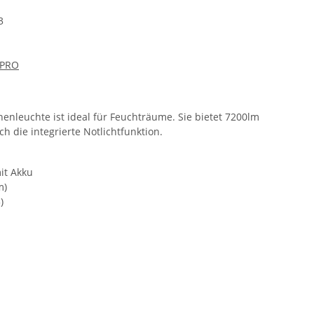
3
 PRO
nleuchte ist ideal für Feuchträume. Sie bietet 7200lm
ch die integrierte Notlichtfunktion.
it Akku
m)
)