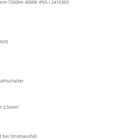
0cm 7200lm 4000K IP65 I 2410303
tzt)
wahlschalter
it 2,5mm²
t bei Stromausfall