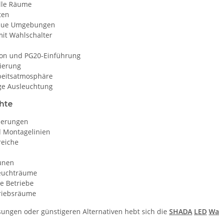
lle Räume
ten
 raue Umgebungen
mit Wahlschalter
ion und PG20-Einführung
zierung
rbeitsatmosphäre
ige Ausleuchtung
hte
rderungen
d Montagelinien
reiche
eunen
Feuchträume
e Betriebe
triebsräume
ungen oder günstigeren Alternativen hebt sich die
SHADA
LED
Wa