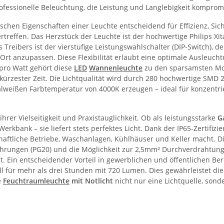
rofessionelle Beleuchtung, die Leistung und Langlebigkeit kompromi
chen Eigenschaften einer Leuchte entscheidend für Effizienz, Sic
reffen. Das Herzstück der Leuchte ist der hochwertige Philips Xita
Treibers ist der vierstufige Leistungswahlschalter (DIP-Switch), de
rt anzupassen. Diese Flexibilität erlaubt eine optimale Ausleucht
pro Watt gehört diese
LED
Wannenleuchte
zu den sparsamsten Mode
n kürzester Zeit. Die Lichtqualität wird durch 280 hochwertige SMD
weißen Farbtemperatur von 4000K erzeugen – ideal für konzentrier
 ihrer Vielseitigkeit und Praxistauglichkeit. Ob als leistungsstarke
G
erkbank – sie liefert stets perfektes Licht. Dank der IP65-Zertifi
chaftliche Betriebe, Waschanlagen, Kühlhäuser und Keller macht. D
rungen (PG20) und die Möglichkeit zur 2,5mm² Durchverdrahtung 
. Ein entscheidender Vorteil in gewerblichen und öffentlichen Bere
ll für mehr als drei Stunden mit 720 Lumen. Dies gewährleistet di
e
Feuchtraumleuchte
mit Notlicht
nicht nur eine Lichtquelle, sonde