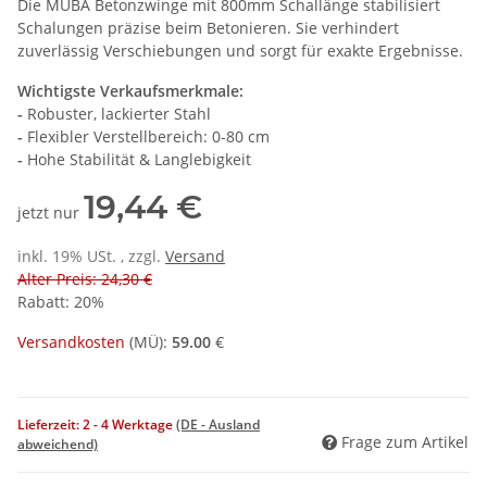
Die MÜBA Betonzwinge mit 800mm Schallänge stabilisiert
Schalungen präzise beim Betonieren. Sie verhindert
zuverlässig Verschiebungen und sorgt für exakte Ergebnisse.
Wichtigste Verkaufsmerkmale:
-
Robuster, lackierter Stahl
-
Flexibler Verstellbereich: 0-80 cm
-
Hohe Stabilität & Langlebigkeit
19,44 €
jetzt nur
inkl. 19% USt. , zzgl.
Versand
Alter Preis: 24,30 €
Rabatt:
20%
Versandkosten
(
MÜ
):
59.00
€
Lieferzeit:
2 - 4 Werktage
(DE - Ausland
Frage zum Artikel
abweichend)