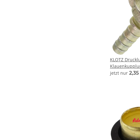
KLOTZ Drucklu
Klauenkupplu
Admi®AirQuic
jetzt nur
2,35