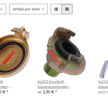
Artikel pro Seite
ft
KLOTZ Druckluft
KLOTZ
ngen
Klauenkupplungen
Klaue
k
Admi®AirQuick AG
Admi®
55 €
*
ab
2,35 €
*
jetzt