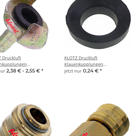
 Druckluft
KLOTZ Druckluft
nkupplungen
Klauenkupplungen
AirQuick Klauenkupplung
Admi®AirQuick Ring
 nur
2,38 € -
2,55 €
*
jetzt nur
0,24 €
*