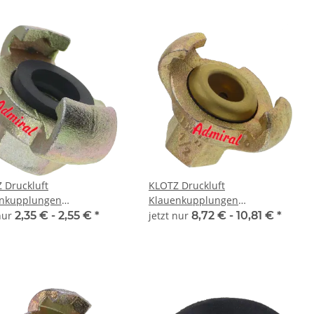
 Druckluft
KLOTZ Druckluft
nkupplungen
Klauenkupplungen
AirQuick IG
Admi®AirQuick IG
 nur
2,35 € -
2,55 €
*
jetzt nur
8,72 € -
10,81 €
*