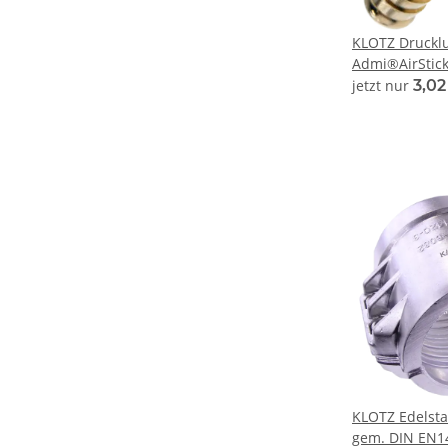
KLOTZ Drucklu
Admi®AirStick
jetzt nur
3,02
KLOTZ Edelst
gem. DIN EN14