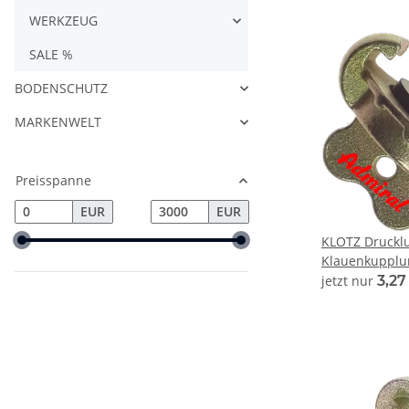
WERKZEUG
SALE %
BODENSCHUTZ
MARKENWELT
Preisspanne
EUR
EUR
KLOTZ Drucklu
Klauenkupplu
Admi®AirQuic
jetzt nur
3,2