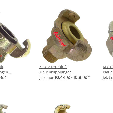
ft
KLOTZ Druckluft
KLOTZ
ngen
Klauenkupplungen
Klaue
k Endkappe
Admi®AirQuick Gewindestück
Admi®
7 €
*
jetzt nur
10,44 € -
10,81 €
*
jetzt