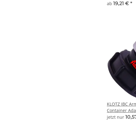
Schalen für d
ab
19,21 €
*
Kupplungen mi
Schlauchstut
Sicherungsbun
Inbusschraub
Abmessung = 
Stutzen in m
Klemmschale
KLOTZ IBC Ar
Container Ada
jetzt nur
10,5