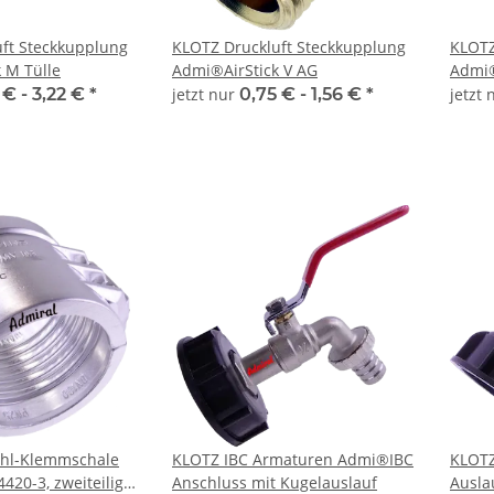
ft Steckkupplung
KLOTZ Druckluft Steckkupplung
KLOTZ
 M Tülle
Admi®AirStick V AG
Admi®
 € -
3,22 €
*
jetzt nur
0,75 € -
1,56 €
*
jetzt
ahl-Klemmschale
KLOTZ IBC Armaturen Admi®IBC
KLOTZ
420-3, zweiteilige
Anschluss mit Kugelauslauf
Ausla