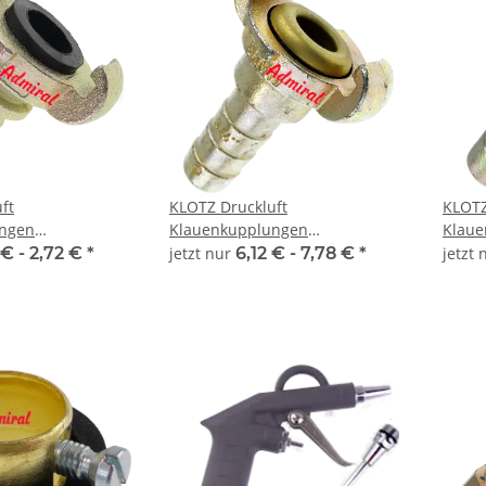
ft
KLOTZ Druckluft
KLOTZ
ngen
Klauenkupplungen
Klaue
k Klauenkupplung
Admi®AirQuick Klauenkupplung
Admi®
 € -
2,72 €
*
jetzt nur
6,12 € -
7,78 €
*
jetzt