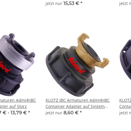
en Einband von
jetzt nur
15,53 €
*
jetzt
t glatten
zen und
d. Komplett mit
en DIN 912.
Klemmbereich /
m Admi®Clamp VA-
maturen Admi®IBC
KLOTZ IBC Armaturen Admi®IBC
KLOTZ
pter auf Storz
Container Adapter auf System
Conta
GEKA®
7 € -
13,79 €
*
jetzt nur
8,60 €
*
jetzt