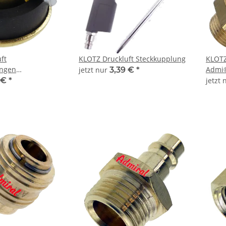
ft
KLOTZ Druckluft Steckkupplung
KLOTZ
ngen
Admi®
jetzt nur
3,39 €
*
kmessingdichtung
 €
*
jetzt