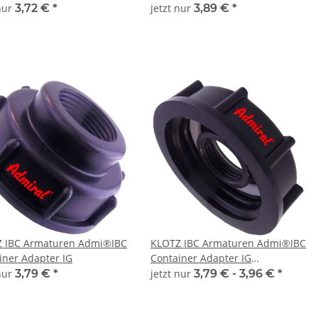
 nur
3,72 €
*
jetzt nur
3,89 €
*
 IBC Armaturen Admi®IBC
KLOTZ IBC Armaturen Admi®IBC
iner Adapter IG
Container Adapter IG
innenliegend
 nur
3,79 €
*
jetzt nur
3,79 € -
3,96 €
*