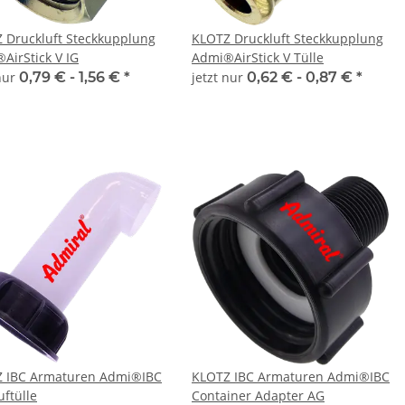
 Druckluft Steckkupplung
KLOTZ Druckluft Steckkupplung
AirStick V IG
Admi®AirStick V Tülle
 nur
0,79 € -
1,56 €
*
jetzt nur
0,62 € -
0,87 €
*
 IBC Armaturen Admi®IBC
KLOTZ IBC Armaturen Admi®IBC
uftülle
Container Adapter AG