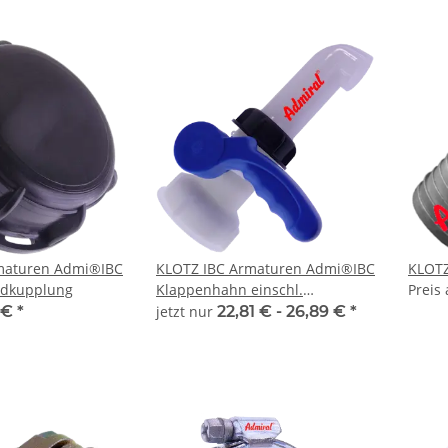
maturen Admi®IBC
KLOTZ IBC Armaturen Admi®IBC
KLOTZ
ndkupplung
Klappenhahn einschl.
Preis
Auslaufstutzen
 €
*
jetzt nur
22,81 € -
26,89 €
*