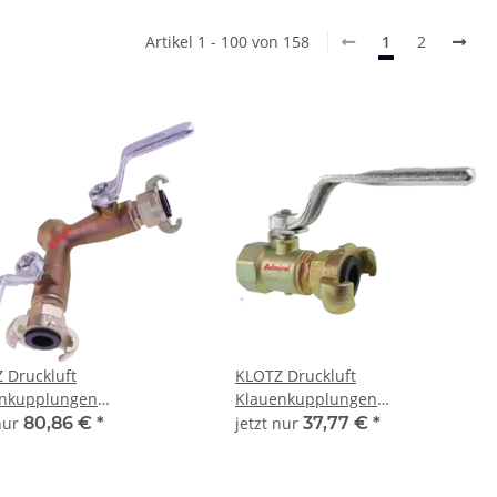
Artikel 1 - 100 von 158
1
2
 Druckluft
KLOTZ Druckluft
nkupplungen
Klauenkupplungen
AirQuick Doppelhahn
Admi®AirQuick Einfachhahn
 nur
80,86 €
*
jetzt nur
37,77 €
*