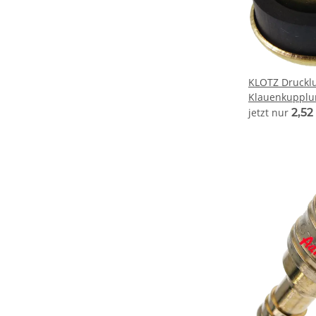
KLOTZ Drucklu
Klauenkupplu
Admi®AirQuic
jetzt nur
2,52