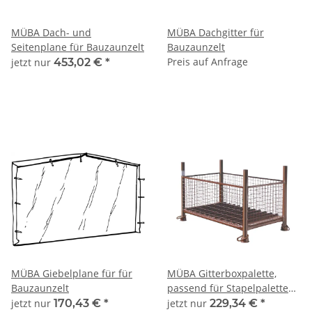
MÜBA Dach- und
MÜBA Dachgitter für
Seitenplane für Bauzaunzelt
Bauzaunzelt
Preis auf Anfrage
jetzt nur
453,02 €
*
MÜBA Giebelplane für für
MÜBA Gitterboxpalette,
Bauzaunzelt
passend für Stapelpalette
1,30x0,70x0,70m, Füllhöhe
jetzt nur
170,43 €
*
jetzt nur
229,34 €
*