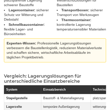
platzsparende Lagerung
Wetterschutzlösungen für
schwerer Baustoffe
Baustellen
Lagercontainer:
sicherer
Transportboxen:
sicherer
Schutz vor Witterung und
Transport von Werkzeugen
Diebstahl
Thermocontainer:
Schnellbaucontainer:
kontrollierte Lagerung
flexible Lager- und
temperatursensibler Materialien
Büroeinheiten
Experten-Wissen:
Professionelle Lagerungslösungen
verbessern die Baustellenlogistik, reduzieren Materialverluste
und schaffen sichere, wirtschaftliche Arbeitsabläufe im
täglichen Projektbetrieb.
Vergleich: Lagerungslösungen für
unterschiedliche Einsatzbereiche
System
Einsatzbereich
Technische
Stapelgestelle
Baustoff- & Materiallagerung
platzsparend
Lagerzelte
temporäre Außenlagerung
witterungsbe