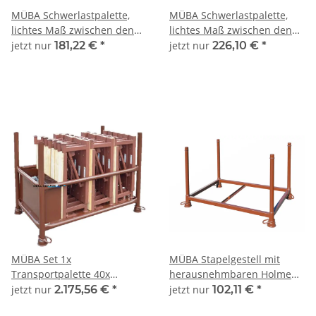
MÜBA Schwerlastpalette,
MÜBA Schwerlastpalette,
lichtes Maß zwischen den
lichtes Maß zwischen den
Holmen 1,08x0,68m,
Holmen 1,08x0,68m,
jetzt nur
181,22 €
*
jetzt nur
226,10 €
*
Füllhöhe 53 cm,
Füllhöhe 83 cm,
Tragfähigkeit 2000kg,
Tragfähigkeit 2000kg,
verzinkt
verzinkt
MÜBA Set 1x
MÜBA Stapelgestell mit
Transportpalette 40x
herausnehmbaren Holmen,
Abschalstützen 80x
lichtes Maß zwischen den
jetzt nur
2.175,56 €
*
jetzt nur
102,11 €
*
Erdnägel Innen 130x07x089
Holmen 1,20x0,80x0,70m,