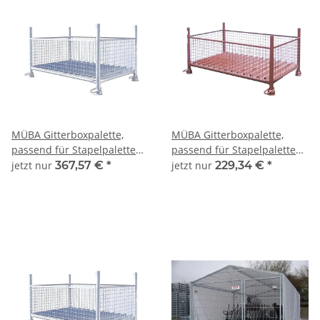
MÜBA Gitterboxpalette,
MÜBA Gitterboxpalette,
passend für Stapelpalette
passend für Stapelpalette
1,43x0,87x0,70m, Füllhöhe
1,50x0,87x0,60m, Füllhöhe
jetzt nur
367,57 €
*
jetzt nur
229,34 €
*
50cm, Tragfähigkeit 1500kg,
45cm, Tragfähigkeit 1500kg,
verzinkt
lackiert