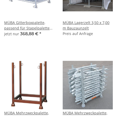
MÜBA Gitterboxpalette,
MÜBA Lagerzelt 3,50 x 7,00
passend für Stapelpalette
m Bauzaunzelt
1,50x0,87x0,60m, Füllhöhe
Preis auf Anfrage
jetzt nur
368,88 €
*
45cm, Tragfähigkeit 1500kg,
verzinkt
MÜBA Mehrzweckpalette,
MÜBA Mehrzweckpalette,