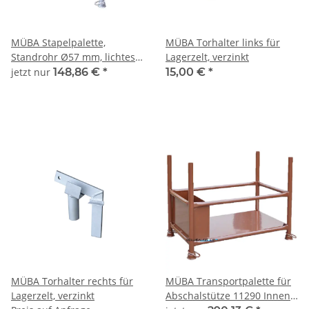
MÜBA Stapelpalette,
MÜBA Torhalter links für
Standrohr Ø57 mm, lichtes
Lagerzelt, verzinkt
Maß zwischen den Holmen
jetzt nur
148,86 €
*
15,00 €
*
1,30x0,70x0,70m,
Tragfähigkeit 1500kg,
verzinkt
MÜBA Torhalter rechts für
MÜBA Transportpalette für
Lagerzelt, verzinkt
Abschalstütze 11290 Innen