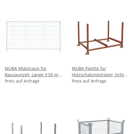
lackiert
verzinkt
MÜBA Mobilzaun für
MÜBA Palette für
Bauzaunzelt, Länge 3,50 m,
Holzschalungsträger, lichtes
Höhe 2,00 m, mit
Preis auf Anfrage
Maß zwischen den Holmen
Preis auf Anfrage
angeschweißten Haken und
1,60x1,05x0,90m,
Ösen, Maschenweite 105 x
Tragfähigkeit 1500kg,
290 mm, verzinkt
lackiert