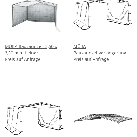
MÜBA Bauzaunzelt 3,50 x
MÜBA
3,50 m mit einer
Bauzaunzeltverlängerung
geschlossenen Giebelseite
Preis auf Anfrage
3,50 m für Lagerzelt
Preis auf Anfrage
Lagerzelt
Bauzaunzelt 39450