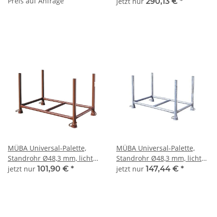
Preis auf Anfrage
130x07x089 1500kg lackiert
jetzt nur
290,13 €
*
15210 Stapelpalette
Stapelgestell
Transportgestell
MÜBA Universal-Palette,
MÜBA Universal-Palette,
Standrohr Ø48,3 mm, lichtes
Standrohr Ø48,3 mm, lichtes
Maß zwischen den Holmen
Maß zwischen den Holmen
jetzt nur
101,90 €
*
jetzt nur
147,44 €
*
1,43x0,87x0,70m,
1,43x0,87x0,70m,
Tragfähigkeit 1500kg,
Tragfähigkeit 1500kg,
lackiert
verzinkt