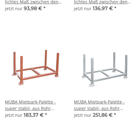
lichtes Maß zwischen den
lichtes Maß zwischen den
Holmen 1,08x0,52x0,94m,
Holmen 1,08x0,52x0,94m,
jetzt nur
93,98 €
*
jetzt nur
136,97 €
*
lackiert
verzinkt
MÜBA Mietpark-Palette -
MÜBA Mietpark-Palette -
super stabil- aus Rohr
super stabil- aus Rohr
60x60x3mm, lichtes Maß
60x60x3mm, lichtes Maß
jetzt nur
183,37 €
*
jetzt nur
251,86 €
*
zwischen den Holmen
zwischen den Holmen
1,30x0,70x0,70m,
1,30x0,70x0,70m,
Tragfähigkeit 2000kg,
Tragfähigkeit 2000kg,