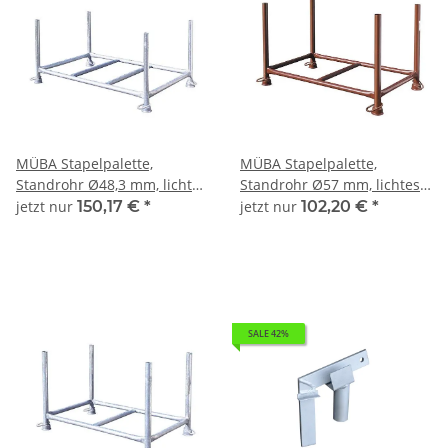
MÜBA Stapelpalette,
MÜBA Stapelpalette,
Standrohr Ø48,3 mm, lichtes
Standrohr Ø57 mm, lichtes
Maß zwischen den Holmen
Maß zwischen den Holmen
jetzt nur
150,17 €
*
jetzt nur
102,20 €
*
1,50x0,87x0,60m,
1,30x0,70x0,70m,
Tragfähigkeit 1500kg,
Tragfähigkeit 1500kg,
verzinkt
lackiert
SALE 42%