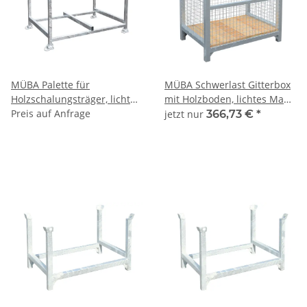
MÜBA Palette für
MÜBA Schwerlast Gitterbox
Holzschalungsträger, lichtes
mit Holzboden, lichtes Maß
Maß zwischen den Holmen
Preis auf Anfrage
zwischen den Holmen
jetzt nur
366,73 €
*
1,60x1,05x0,90m,
1,08x0,68m, Füllhöhe 80cm,
Tragfähigkeit 1500kg,
Tragfähigkeit 2000kg,
verzinkt
verzinkt