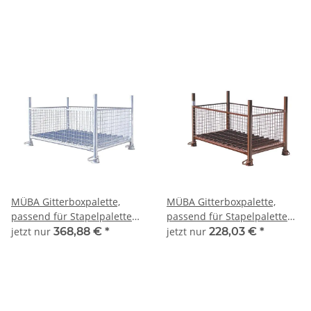
50cm, Tragfähigkeit 1500kg,
lackiert
MÜBA Gitterboxpalette,
MÜBA Gitterboxpalette,
passend für Stapelpalette
passend für Stapelpalette
1,30x0,70x0,70m, Füllhöhe
1,43x0,87x0,70m, Füllhöhe
jetzt nur
368,88 €
*
jetzt nur
228,03 €
*
50cm, Tragfähigkeit 1500kg,
50cm, Tragfähigkeit 1500kg,
verzinkt
lackiert