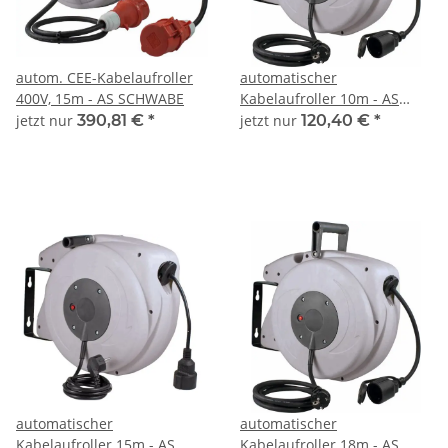
autom. CEE-Kabelaufroller
automatischer
400V, 15m - AS SCHWABE
Kabelaufroller 10m - AS
SCHWABE
jetzt nur
390,81 €
*
jetzt nur
120,40 €
*
automatischer
automatischer
Kabelaufroller 15m - AS
Kabelaufroller 18m - AS