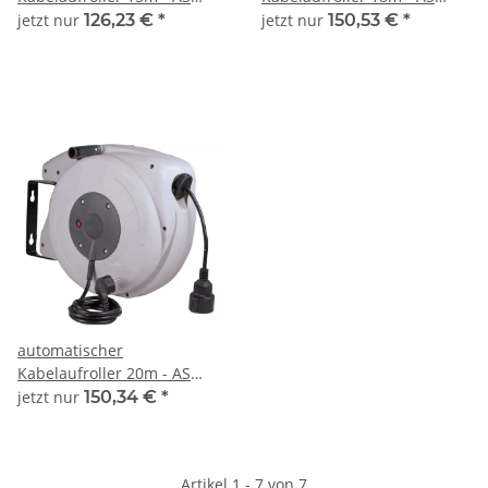
SCHWABE
SCHWABE
jetzt nur
126,23 €
*
jetzt nur
150,53 €
*
automatischer
Kabelaufroller 20m - AS
SCHWABE
jetzt nur
150,34 €
*
Artikel 1 - 7 von 7